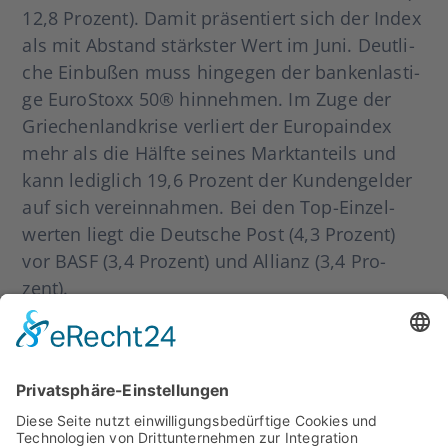
12,8 Pro­zent). Damit prä­sen­tiert sich der Index
als mit Abstand stärks­ter Wert im Juni. Deut­li­
che Ein­bu­ßen muss hin­ge­gen der ban­ken­las­ti­
ge Euro­S­to­xx 50® hin­neh­men. Im Zuge der
Grie­chen­land­kri­se ver­liert der Euro­pa­in­dex
mehr als die Hälf­te sei­nes Markt­an­teils und
kann ledig­lich 19,6 Pro­zent der Kun­den­gel­der
auf sich ver­ein­nah­men. Bei den Top-Ein­­zel­­
wer­­ten liegt die Deut­sche Post (4,3 Pro­zent)
vor BASF (3,4 Pro­zent) und Alli­anz (3,4 Pro­
zent).
Für die Erho­lung am hei­mi­schen Akti­en­markt
set­zen die Anla­ge­ex­per­ten wie­der auf ren­di­te­
träch­ti­ge Papie­re. Die Per­for­mance­chan­ce der
gekauf­ten Struk­tu­ren steigt deut­lich um 2,7
Pro­zent auf durch­schnitt­li­che 6,8 Pro­zent. Die