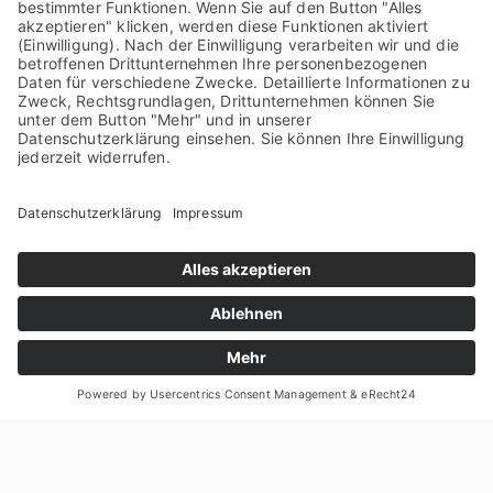
offen­si­ve­re Aus­rich­tung spie­gelt sich auch in
der Wahl der Anla­ge­instru­men­te wie­der. Die
tra­di­tio­nell defen­si­ver ein­ge­setz­ten Dis­count­
zer­ti­fi­ka­te ver­lie­ren knapp acht Pro­zent auf
einen Anteil von 60,3 Pro­zent der Neu­an­la­gen.
Die offen­si­ve­ren Akti­en­an­lei­hen legen hin­ge­
gen kräf­tig in der Gunst der Kun­den zu. Mit
18,8 Pro­zent stei­gern die Kupon-Pro­­duk­­te
Ihren Anteil gegen­über dem Vor­mo­nat um
rund zehn Pro­zent und posi­tio­nie­ren sich auf
dem 2. Platz. Dritt­be­lieb­tes­te Pro­dukt­gat­tung
im Juni ist mit 13,3 Pro­zent das Cap­ped Bonus­
zer­ti­fi­kat.