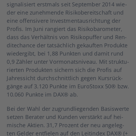
signa­li­siert erst­mals seit Sep­tem­ber 2014 wie­
der eine zuneh­men­de Risi­ko­be­reit­schaft und
eine offen­si­ve­re Invest­ment­aus­rich­tung der
Pro­fis. Im Juni ran­giert das Risi­ko­ba­ro­me­ter,
dass das Ver­hält­nis von Risi­ko­puf­fer und Ren­
di­te­chan­ce der tat­säch­lich gekauf­ten Pro­duk­te
wie­der­gibt, bei 1,88 Punk­ten und damit rund
0,9 Zäh­ler unter Vor­mo­nats­ni­veau. Mit struk­tu­
rier­ten Pro­duk­ten sichern sich die Pro­fis auf
Jah­res­sicht durch­schnitt­lich gegen Kurs­rück­
gän­ge auf 3.120 Punk­te im Euro­S­to­xx 50® bzw.
10.060 Punk­te im DAX® ab.
Bei der Wahl der zugrund­lie­gen­den Basis­wer­te
set­zen Bera­ter und Kun­den ver­stärkt auf hei­
mi­sche Akti­en. 31,7 Pro­zent der neu ange­leg­
ten Gel­der ent­fie­len auf den Leit­in­dex DAX® (+