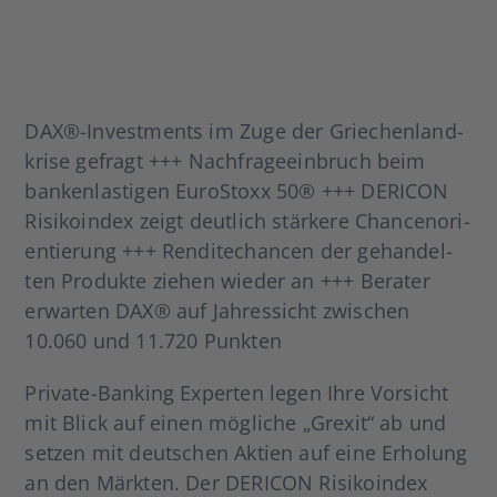
DAX®-Investments im Zuge der Grie­chen­land­
kri­se gefragt +++ Nach­fra­ge­ein­bruch beim
ban­ken­las­ti­gen Euro­S­to­xx 50® +++ DERICON
Risi­ko­in­dex zeigt deut­lich stär­ke­re Chan­cen­ori­
en­tie­rung +++ Ren­di­te­chan­cen der gehan­del­
ten Pro­duk­te zie­hen wie­der an +++ Bera­ter
erwar­ten DAX® auf Jah­res­sicht zwi­schen
10.060 und 11.720 Punk­ten
Pri­­va­­te-Ban­king Exper­ten legen Ihre Vor­sicht
mit Blick auf einen mög­li­che „Grexit“ ab und
set­zen mit deut­schen Akti­en auf eine Erho­lung
an den Märk­ten. Der DERICON Risi­ko­in­dex