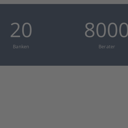
20
800
Ban­ken
Bera­ter