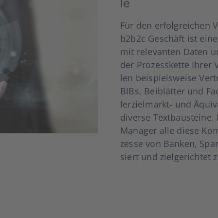
le
Für den erfolg­rei­chen V
b2b2c Geschäft ist eine z
mit rele­van­ten Daten u
der Pro­zess­ket­te Ihrer 
len bei­spiels­wei­se Ver­
BIBs, Bei­blät­ter und Fa
ler­ziel­markt- und Äqui­
diver­se Text­bau­stei­ne
Mana­ger alle die­se Kom­
zes­se von Ban­ken, Spar­k
siert und ziel­ge­rich­tet 