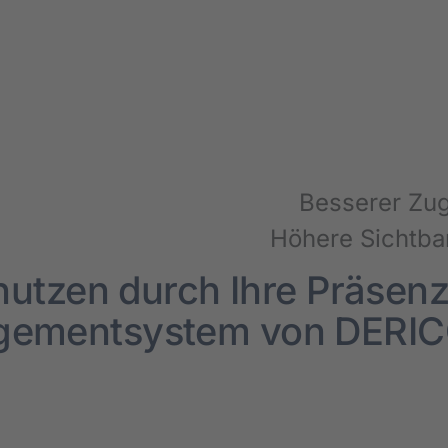
Bes­se­rer Zu
Höhe­re Sicht­bar
 nut­zen durch Ihre Prä­sen
gement­system von DERI