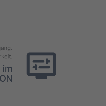
gang.
­keit.
z im
CON