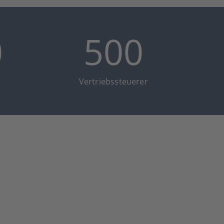
0
500
Ver­triebs­steue­rer