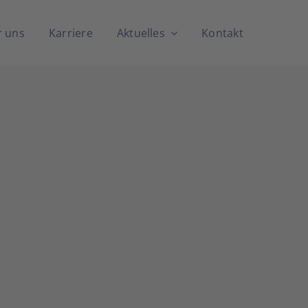
 uns
Kar­rie­re
Aktu­el­les
Kon­takt