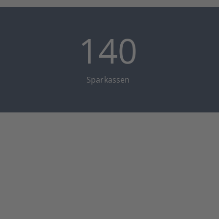
140
Spar­kas­sen