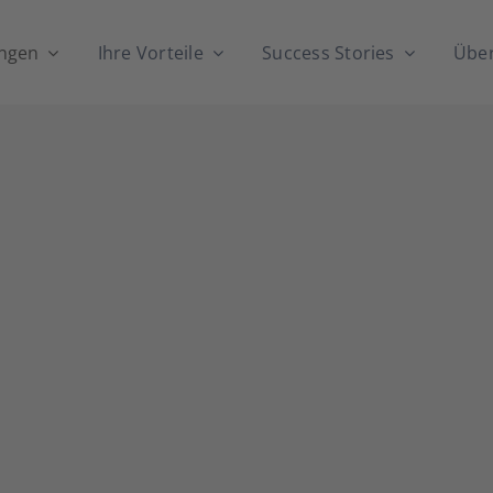
n­gen
Ihre Vor­tei­le
Suc­cess Sto­ries
Über