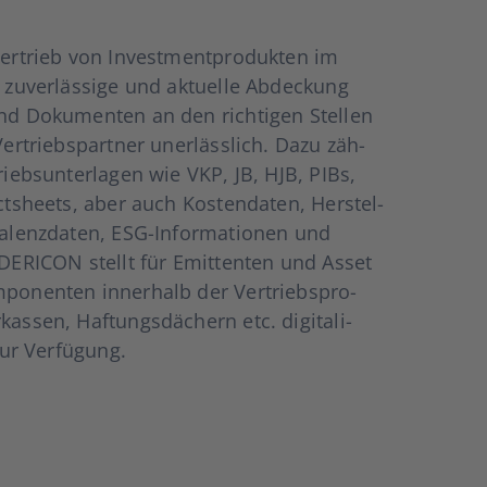
er­trieb von Invest­ment­pro­duk­ten im
uver­läs­si­ge und aktu­el­le Abde­ckung
nd Doku­men­ten an den rich­ti­gen Stel­len
Ver­triebs­part­ner uner­läss­lich. Dazu zäh­
triebs­un­ter­la­gen wie VKP, JB, HJB, PIBs,
cts­heets, aber auch Kos­ten­da­ten, Her­stel­
va­lenz­da­ten, ESG-Infor­ma­tio­nen und
. DERICON stellt für Emit­ten­ten und Asset
po­nen­ten inner­halb der Ver­triebs­pro­
as­sen, Haf­tungs­dä­chern etc. digi­ta­li­
zur Ver­fü­gung.