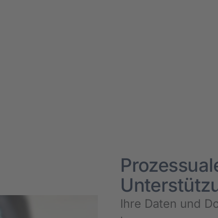
Pro­zes­sua­
Unter­stüt­
Ihre Daten und Dok