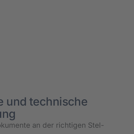
le und tech­ni­sche
zung
u­men­te an der rich­ti­gen Stel­