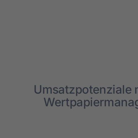
Umsatz­po­ten­zia­le
Wertpapier­mana