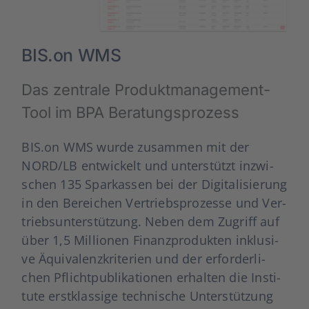
BIS.on WMS
Das zen­tra­le Pro­dukt­ma­nage­ment-
Tool im BPA Bera­tungs­pro­zess
BIS.on WMS wur­de zusam­men mit der
NORD/LB ent­wi­ckelt und unter­stützt inzwi­
schen 135 Spar­kas­sen bei der Digi­ta­li­sie­rung
in den Berei­chen Ver­triebs­pro­zes­se und Ver­
triebs­un­ter­stüt­zung. Neben dem Zugriff auf
über 1,5 Mil­lio­nen Finanz­pro­duk­ten inklu­si­
ve Äqui­va­lenz­kri­te­ri­en und der erfor­der­li­
chen Pflicht­pu­bli­ka­tio­nen erhal­ten die Insti­
tu­te erst­klas­si­ge tech­ni­sche Unter­stüt­zung