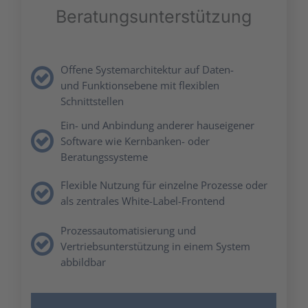
Bera­tungs­un­ter­stüt­zung
Offe­ne Sys­tem­ar­chi­tek­tur auf Daten-
und Funk­ti­ons­ebe­ne mit fle­xi­blen
Schnitt­stel­len
Ein- und Anbin­dung ande­rer haus­ei­ge­ner
Soft­ware wie Kern­ban­ken- oder
Bera­tungs­sys­te­me
Fle­xi­ble Nut­zung für ein­zel­ne Pro­zes­se oder
als zen­tra­les White-Label-Front­end
Pro­zess­au­to­ma­ti­sie­rung und
Ver­triebs­un­ter­stüt­zung in einem Sys­tem
abbild­bar