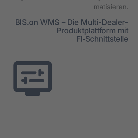
ma­ti­sie­ren.
BIS.on WMS – Die Mul­ti-Dea­ler-
Pro­dukt­platt­form mit
FI‑Schnittstelle