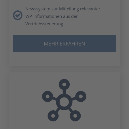
News­sys­tem zur Mit­tei­lung rele­van­ter
WP-Infor­ma­tio­nen aus der
Ver­triebs­steue­rung
MEHR ERFAH­REN