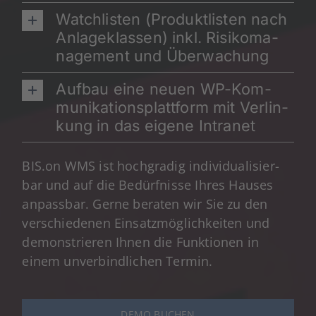
Watch­lis­ten (Pro­dukt­lis­ten nach
Anla­ge­klas­sen) inkl. Risi­ko­ma­
nage­ment und Über­wa­chung
Auf­bau eine neu­en WP-Kom­
mu­ni­ka­ti­ons­platt­form mit Ver­lin­
kung in das eige­ne Intra­net
BIS.on WMS ist hoch­gra­dig indi­vi­dua­li­sier­
bar und auf die Bedürf­nis­se Ihres Hau­ses
anpass­bar. Ger­ne bera­ten wir Sie zu den
ver­schie­de­nen Ein­satz­mög­lich­kei­ten und
demons­trie­ren Ihnen die Funk­tio­nen in
einem unver­bind­li­chen Ter­min.
DEMO BUCHEN