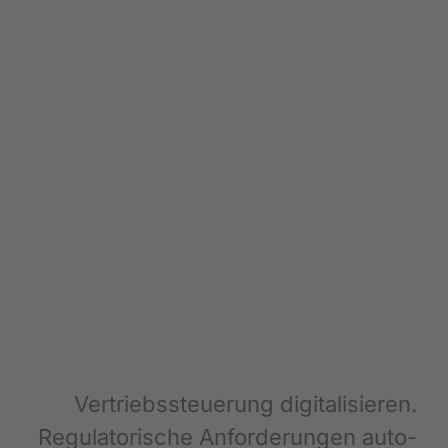
Ver­triebs­steue­rung digi­ta­li­sie­ren.
Regu­la­to­ri­sche Anfor­de­run­gen auto­