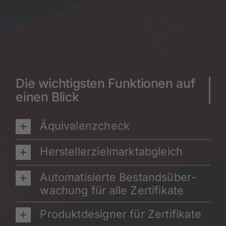
Die wich­tigs­ten Funk­tio­nen auf
einen Blick
Äqui­va­lenz­check
Her­stel­ler­ziel­markt­ab­gleich
Auto­ma­ti­sier­te Bestands­über­
wa­chung für alle Zer­ti­fi­ka­te
Pro­dukt­de­si­gner für Zer­ti­fi­ka­te