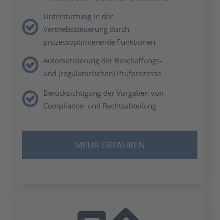
Unter­stüt­zung in der
Vertriebs­steuerung durch
pro­zess­op­ti­mie­ren­de Funk­tio­nen
Auto­ma­ti­sie­rung der Beschaf­fungs-
und (regu­la­to­ri­schen) Prüf­pro­zes­se
Berück­sich­ti­gung der Vor­ga­ben von
Com­pli­ance- und Rechts­ab­tei­lung
MEHR ERFAH­REN