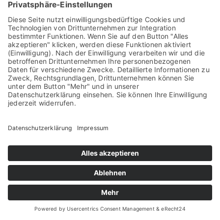
Umset­zung regu­la­to­ri­scher
Anfor­de­run­gen
Ihre indi­vi­dua­li­sier­te BIS.on WMS
Platt­form unter­stützt Sie dabei
Auto­ma­ti­sie­rung und Digi­ta­li­sie­rung des
Pro­dukt­auf­nah­me­pro­zes­ses nach indi­vi­du­el­
len Vor­ga­ben inkl. Doku­men­ta­ti­on und
Archi­vie­rung