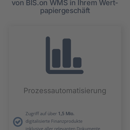
von BIS.on WMS in Ihrem Wert­
pa­pier­ge­schäft
Pro­zess­au­to­ma­ti­sie­rung
Zugriff auf über
1,5 Mio.
digi­ta­li­sier­te Finanz­pro­duk­te
inklu­si­ve aller rele­van­ten Doku­men­te