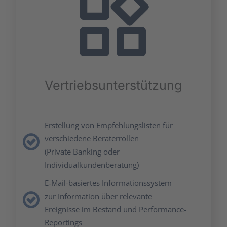
Ver­triebs­un­ter­stüt­zung
Erstel­lung von Emp­feh­lungs­lis­ten für
ver­schie­de­ne Bera­ter­rol­len
(Pri­va­te Ban­king oder
Indi­vi­du­al­kun­den­be­ra­tung)
E‑Mail-basier­tes Infor­ma­ti­ons­sys­tem
zur Infor­ma­ti­on über rele­van­te
Ereig­nis­se im Bestand und Per­for­mance-
Reportings