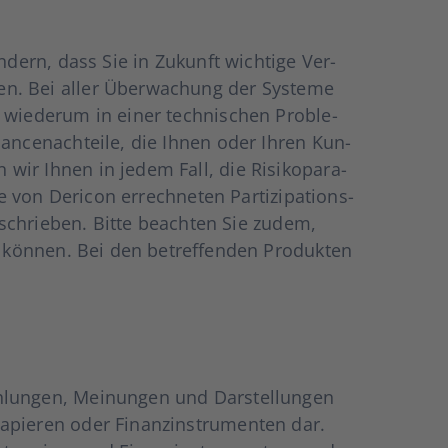
n­dern, dass Sie in Zukunft wich­ti­ge Ver­
­sen. Bei aller Über­wa­chung der Sys­te­me
 wie­der­um in einer tech­ni­schen Pro­ble­
an­cen­ach­tei­le, die Ihnen oder Ihren Kun­
wir Ihnen in jedem Fall, die Risi­ko­pa­ra­
von Der­icon errech­ne­ten Par­ti­zi­pa­ti­ons­
 beschrie­ben. Bit­te beach­ten Sie zudem,
 kön­nen. Bei den betref­fen­den Pro­duk­ten
h­lun­gen, Mei­nun­gen und Dar­stel­lun­gen
­pie­ren oder Finanz­in­stru­men­ten dar.