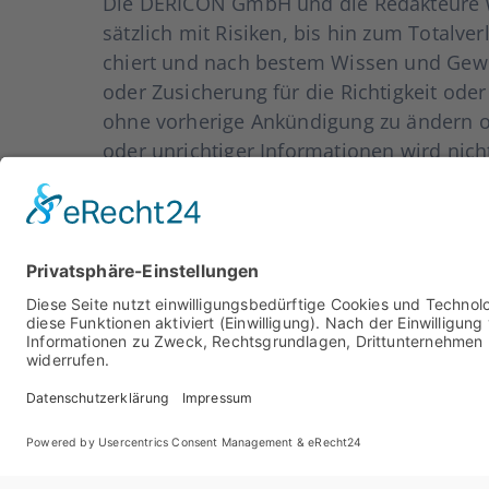
Die DERICON GmbH und die Redak­teu­re wei­s
sätz­lich mit Risi­ken, bis hin zum Total­ver­
chiert und nach bes­tem Wis­sen und Gewi
oder Zusi­che­rung für die Rich­tig­keit oder 
ohne vor­he­ri­ge Ankün­di­gung zu ändern od
oder unrich­ti­ger Infor­ma­tio­nen wird nic
dass Anzei­gen eben­falls aus­schließ­lich 
net wird.
Für Fra­gen zu den genann­ten Risi­ko­hin­wei­
Ver­fü­gung.