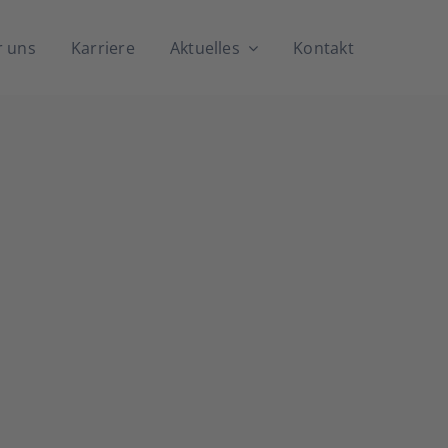
 uns
Kar­rie­re
Aktu­el­les
Kon­takt