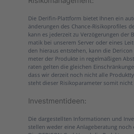
Risi­ko­ma­nage­ment:
Die Derifin-Platt­form bie­tet Ihnen ein auto
än­de­run­gen des Chan­ce-Risi­ko­pro­files 
kann es jeder­zeit zu Ver­zö­ge­run­gen der 
ma­tik bei unse­rem Ser­ver oder eines Lei­t
den hier­aus ent­ste­hen, kann die Der­icon
me­ter der Pro­duk­te in regel­mä­ßi­gen Abstä
ra­ten gel­ten die glei­chen Ein­schrän­kun­ge
dass wir der­zeit noch nicht alle Pro­dukt­t
steht die­ser Risi­ko­pa­ra­me­ter somit nicht
Invest­ment­ideen:
Die dar­ge­stell­ten Infor­ma­tio­nen und In
stel­len weder eine Anla­ge­be­ra­tung noch