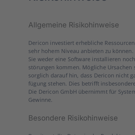
All­ge­mei­ne Risi­ko­hin­wei­se
Der­icon inves­tiert erheb­li­che Res­sour­ce
sehr hohem Niveau anbie­ten zu kön­nen. D
Sie weder eine Soft­ware instal­lie­ren noc
stö­run­gen kom­men. Mög­li­che Ursa­chen s
sorg­lich dar­auf hin, dass Der­icon nicht 
fü­gung ste­hen. Dies betrifft ins­be­son­de
Die Der­icon GmbH über­nimmt für Sys­tem­aus
Gewin­ne.
Beson­de­re Risi­ko­hin­wei­se