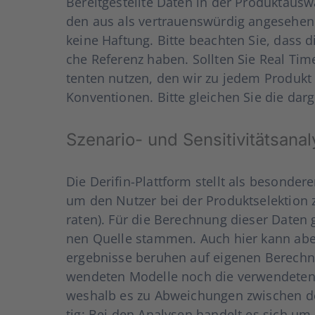
Bereit­ge­stell­te Daten in der Produktauswahl‑
den aus als ver­trau­ens­wür­dig ange­se­he
kei­ne Haf­tung. Bit­te beach­ten Sie, dass die
che Refe­renz haben. Soll­ten Sie Real Time 
ten­ten nut­zen, den wir zu jedem Pro­dukt z
Kon­ven­tio­nen. Bit­te glei­chen Sie die dar
Sze­na­rio- und Sen­si­ti­vi­täts­ana­
Die Derifin-Platt­form stellt als beson­de­ren 
um den Nut­zer bei der Pro­dukt­se­lek­ti­on z
ra­ten). Für die Berech­nung die­ser Daten g
nen Quel­le stam­men. Auch hier kann aber
er­geb­nis­se beru­hen auf eige­nen Berech­
wen­de­ten Model­le noch die ver­wen­de­ten
wes­halb es zu Abwei­chun­gen zwi­schen de
tig: Bei den Ana­ly­sen han­delt es sich um 