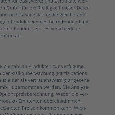
­ten für Basis­wer­te und Zer­ti­fi­ka­te wer­
on GmbH für die Rich­tig­keit die­ser Daten
 und nicht zwangs­läu­fig die glei­che zeit­li­
­gen Pro­dukt­sei­te des betref­fen­den Emit­
r­ten Ren­di­ten gibt es ver­schie­de­ne
n­ti­on ab.
ine Viel­zahl an Pro­duk­ten zur Ver­fü­gung,
er Risi­ko­über­wa­chung (Par­ti­zi­pa­ti­ons­
us einer als ver­trau­ens­wür­dig ange­se­he­
 GmbH über­nom­men wer­den. Die Ana­ly­se­
Opti­ons­preis­be­rech­nung. Weder die ver­
ro­dukt- Emit­ten­ten über­ein­stim­men,
erech­ne­ten Prei­sen kom­men kann. Wich­
die Ver­än­de­rung eines Para­me­ters (wie