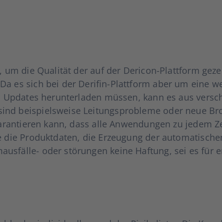
n, um die Qua­li­tät der auf der Der­icon-Platt­form gezei
a es sich bei der Derifin-Platt­form aber um eine web­
h Updates her­un­ter­la­den müs­sen, kann es aus ver­s
ind bei­spiels­wei­se Lei­tungs­pro­ble­me oder neue Bro
garan­tie­ren kann, dass alle Anwen­dun­gen zu jedem Zei
­re die Pro­dukt­da­ten, die Erzeu­gung der auto­ma­ti­sc
­fäl­le- oder stö­run­gen kei­ne Haf­tung, sei es für ent