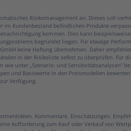
­ma­ti­sches Risi­ko­ma­nage­ment an. Die­ses soll ver­hi
der im Kun­den­be­stand befind­li­chen Pro­duk­te ver­pas
Benach­rich­ti­gung kom­men. Dies kann bei­spiels­wei­se
ung­pro­blems begrün­det lie­gen. Für etwa­ige Per­for­m
 GmbH kei­ne Haf­tung über­neh­men. Daher emp­feh­len 
n­den in der Risi­ko­lis­te selbst zu über­prü­fen. Für die 
n wie unter „Sze­na­rio- und Sen­si­ti­vi­täts­ana­ly­sen“
y­pen und Basis­wer­te in den Preis­mo­del­len bewer­ten
 zur Ver­fü­gung.
vest­ment­ideen, Kom­men­ta­re, Ein­schät­zun­gen, Emp­fe
 eine Auf­for­de­rung zum Kauf oder Ver­kauf von Wert­pa