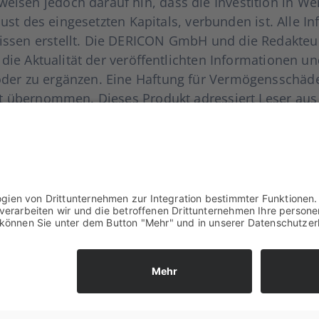
en jedoch dar­auf hin, dass die Inves­ti­ti­on in Wert­
lust des ein­ge­setz­ten Kapi­tals, ver­bun­den ist. Alle In
s­sen erstellt. Die DERICON GmbH und die Redak­teu­r
die Aktua­li­tät der ver­öf­fent­lich­ten Infor­ma­tio­nen 
er zu ergän­zen. Eine Haf­tung für Ver­mö­gens­schä­den i
ht über­nom­men. Die­ses Pro­dukt adres­siert Leser aus
an Leser aus der Bun­des­re­pu­blik Deutsch­land gerich
sen ste­hen Ihnen die Der­icon Mit­ar­bei­te­rin­nen und M