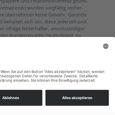
pa­pie­re und Finanz­in­stru­men­te grund­
for­ma­tio­nen wur­den sorg­fäl­tig recher­
e über­neh­men kei­ne Gewähr, Garan­tie
und behal­ten sich vor, die­se jeder­zeit und
nfol­ge feh­ler­haf­ter, unvoll­stän­di­ger
 der Bun­des­re­pu­blik Deutsch­land, so
­tet sind, sofern dies nicht anders bezeich­
it­ar­bei­ter selbst­ver­ständ­lich ger­ne zur