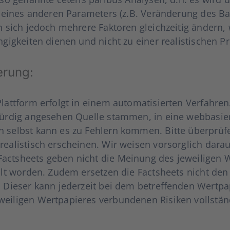
ung eines ande­ren Para­me­ters (z.B. Ver­än­de­rung des B
n sich jedoch meh­re­re Fak­to­ren gleich­zei­tig ändern, 
gig­kei­ten die­nen und nicht zu einer rea­lis­ti­schen Pro­
e­rung:
 Platt­form erfolgt in einem auto­ma­ti­sier­ten Ver­fah­
ür­dig ange­se­hen Quel­le stam­men, in eine web­ba­sier
lbst kann es zu Feh­lern kom­men. Bit­te über­prü­fen
ea­lis­tisch erschei­nen. Wir wei­sen vor­sorg­lich dar­au
acts­heets geben nicht die Mei­nung des jewei­li­gen W
lt wor­den. Zudem erset­zen die Facts­heets nicht den a
. Die­ser kann jeder­zeit bei dem betref­fen­den Wert­pa­
­li­gen Wert­pa­pie­res ver­bun­de­nen Risi­ken voll­stä