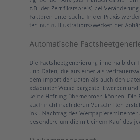
z.B. der Zer­ti­fi­kats­preis) bei Ver­än­de­r
Fak­to­ren unter­sucht. In der Pra­xis wer­de
ten nur zu Illus­tra­ti­ons­zwe­cken der Abhän­
Auto­ma­ti­sche Facts­heet­ge­ne­ri
Die Facts­heet­ge­ne­rie­rung inner­halb der
und Daten, die aus einer als ver­trau­ens­w
dem Import der Daten als auch den Daten se
adäqua­ter Wei­se dar­ge­stellt wer­den und r
kei­ne Haf­tung über­neh­men kön­nen. Die F
auch nicht nach deren Vor­schrif­ten erstel
inkl. Nach­trag des Wert­pa­pier­emit­ten­ten
be­son­de­re um die mit einem Kauf des jewei