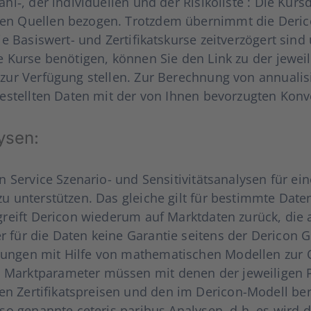
, der indi­vi­du­el­len und der Risi­ko­lis­te : Die Kurs­da
­nen Quel­len bezo­gen. Trotz­dem über­nimmt die Der­ic
 Basis­wert- und Zer­ti­fi­kats­kur­se zeit­ver­zö­gert sind
Kur­se benö­ti­gen, kön­nen Sie den Link zu der jewei­li
ur Ver­fü­gung stel­len. Zur Berech­nung von annua­li­sie
­ge­stell­ten Daten mit der von Ihnen bevor­zug­ten Kon­ve
ly­sen:
Ser­vice Sze­na­rio- und Sen­si­ti­vi­täts­ana­ly­sen für e
u unter­stüt­zen. Das glei­che gilt für bestimm­te Daten d
reift Der­icon wie­der­um auf Markt­da­ten zurück, die a
 für die Daten kei­ne Garan­tie sei­tens der Der­icon
nun­gen mit Hil­fe von mathe­ma­ti­schen Model­len zur 
 Markt­pa­ra­me­ter müs­sen mit denen der jewei­li­gen P
n Zer­ti­fi­kats­prei­sen und den im Der­icon-Modell b
so genann­te cete­ris pari­bus Ana­ly­sen, d.h. es wird 