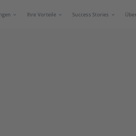
n­gen
Ihre Vor­tei­le
Suc­cess Sto­ries
Über