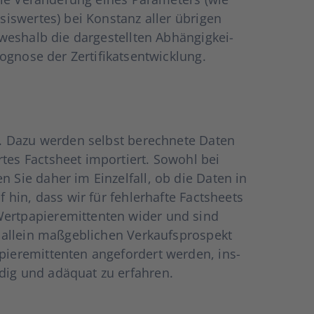
asis­wer­tes) bei Kon­stanz aller übri­gen
wes­halb die dar­ge­stell­ten Abhän­gig­kei­
gno­se der Zer­ti­fi­kats­ent­wick­lung.
ren. Dazu wer­den selbst berech­ne­te Daten
­tes Facts­heet impor­tiert. Sowohl bei
 Sie daher im Ein­zel­fall, ob die Daten in
f hin, dass wir für feh­ler­haf­te Facts­heets
ert­pa­pier­emit­ten­ten wider und sind
llein maß­geb­li­chen Ver­kaufs­pro­spekt
pier­emit­ten­ten ange­for­dert wer­den, ins­
n­dig und adäquat zu erfah­ren.