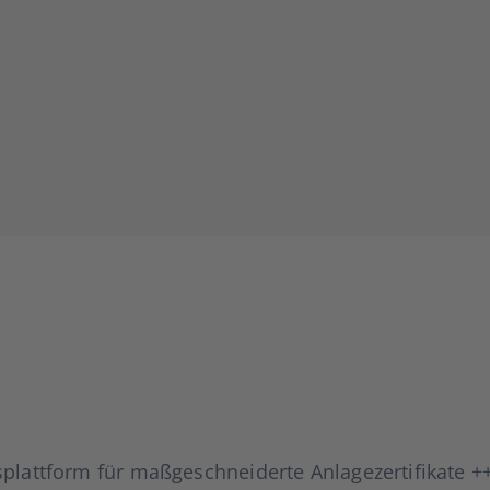
ns­platt­form für maß­ge­schnei­der­te Anla­ge­zer­ti­fi­ka­