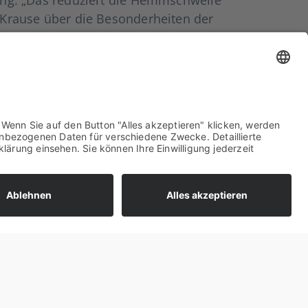
 Krau­se über die Beson­der­hei­ten der
­schritt sogar dar­in, das Emis­si­ons­tool
icht direkt per Knopf­druck, son­dern nach­
heit und Trans­pa­renz beim Kauf der Pro­