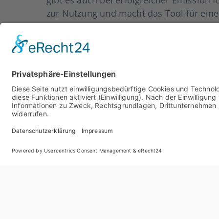
zur Nut­zung und macht das Tool für einen b
neu­en Web­site. Durch den Weg­fall der Min­
dem Selbst­ent­schei­der direkt zur Ver­fü­gu
Regu­la­to­risch erfüllt das Tool höchs­te S
ge­la­gert über den Bör­sen­platz Stutt­gart
duk­te.
Wei­te­re Infor­ma­tio­nen zum neu­en Tool 