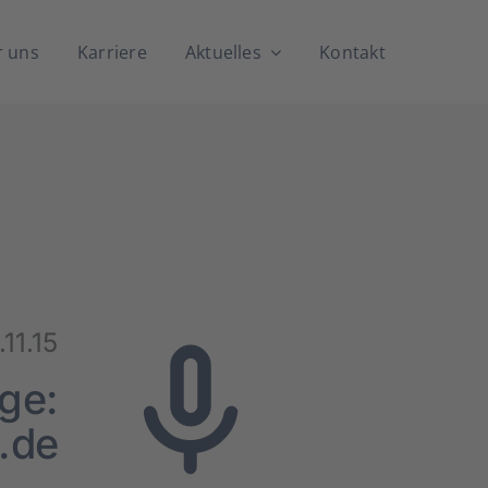
 uns
Kar­rie­re
Aktu­el­les
Kon­takt
11.15
­ge:
.de