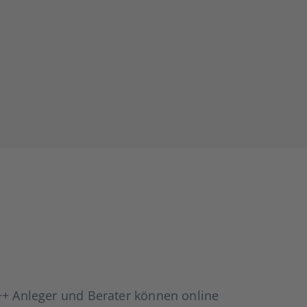
te +++ Anle­ger und Bera­ter kön­nen online