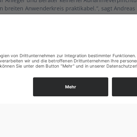
rei­ten Anwen­der­kreis prak­ti­ka­bel.“, sagt Andre­as
dest­an­la­ge sieht Krau­se den nächs­ten Ent­wick­lungs
ng zu stel­len.
tan­dards. So erfolgt der Han­del der Pro­duk­te z.B. n
. Anle­ger erhal­ten somit die höchst­mög­li­che Sicher­
fin­den Sie auf
www.emissionstool.de