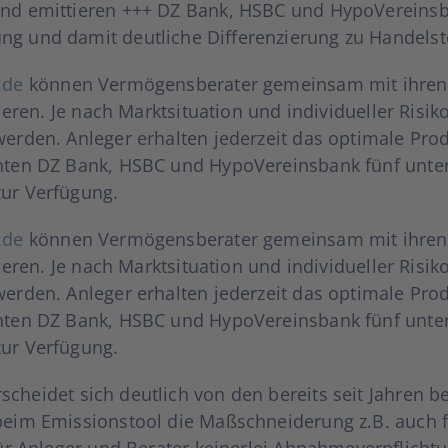
 und emit­tie­ren +++ DZ Bank, HSBC und Hypo­Ver­eins­
ung und damit deut­li­che Dif­fe­ren­zie­rung zu Han­dels­
.de
kön­nen Ver­mö­gens­be­ra­ter gemein­sam mit ihren Ku
e­ren. Je nach Markt­si­tua­ti­on und indi­vi­du­el­ler Risi­k
 wer­den. Anle­ger erhal­ten jeder­zeit das opti­ma­le Pro
n­ten DZ Bank, HSBC und Hypo­Ver­eins­bank fünf unter­s
ur Ver­fü­gung.
.de
kön­nen Ver­mö­gens­be­ra­ter gemein­sam mit ihren Ku
e­ren. Je nach Markt­si­tua­ti­on und indi­vi­du­el­ler Risi­k
 wer­den. Anle­ger erhal­ten jeder­zeit das opti­ma­le Pro
n­ten DZ Bank, HSBC und Hypo­Ver­eins­bank fünf unter­s
ur Ver­fü­gung.
schei­det sich deut­lich von den bereits seit Jah­ren b
 beim Emis­si­ons­tool die Maß­schnei­de­rung z.B. auch
für Anle­ger und Bera­ter kei­ner­lei Abnah­me­ver­pflich