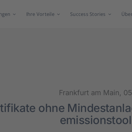
n­gen
Ihre Vor­tei­le
Suc­cess Sto­ries
Über
Frank­furt am Main, 05.
ti­fi­ka­te ohne Min­dest­an­la
emissionstool