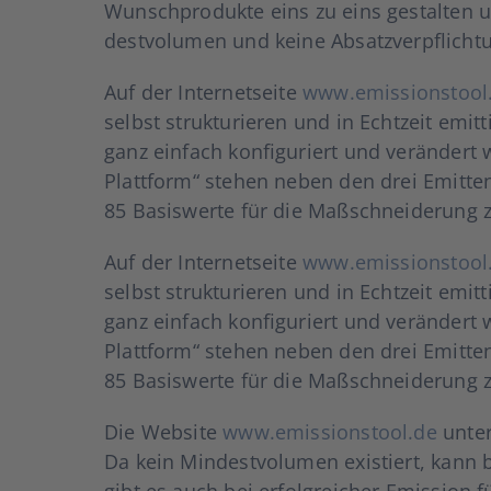
Wunsch­pro­duk­te eins zu eins gestal­ten
dest­vo­lu­men und kei­ne Absatz­ver­pflich­t
Auf der Inter­net­sei­te
www.emissionstool
selbst struk­tu­rie­ren und in Echt­zeit emit­ti
ganz ein­fach kon­fi­gu­riert und ver­än­dert
Platt­form“ ste­hen neben den drei Emit­te
85 Basis­wer­te für die Maß­schnei­de­rung z
Auf der Inter­net­sei­te
www.emissionstool
selbst struk­tu­rie­ren und in Echt­zeit emit­ti
ganz ein­fach kon­fi­gu­riert und ver­än­dert
Platt­form“ ste­hen neben den drei Emit­te
85 Basis­wer­te für die Maß­schnei­de­rung z
Die Web­site
www.emissionstool.de
unter­
Da kein Min­dest­vo­lu­men exis­tiert, kann
gibt es auch bei erfolg­rei­cher Emis­si­on 