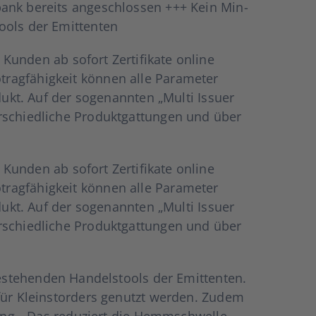
bank bereits ange­schlos­sen +++ Kein Min­
tools der Emit­ten­ten
n­den ab sofort Zer­ti­fi­ka­te online
o­trag­fä­hig­keit kön­nen alle Para­me­ter
­dukt. Auf der soge­nann­ten „Mul­ti Issuer
chied­li­che Pro­dukt­gat­tun­gen und über
n­den ab sofort Zer­ti­fi­ka­te online
o­trag­fä­hig­keit kön­nen alle Para­me­ter
­dukt. Auf der soge­nann­ten „Mul­ti Issuer
chied­li­che Pro­dukt­gat­tun­gen und über
estehen­den Han­dels­tools der Emit­ten­ten.
 für Kleinst­or­ders genutzt wer­den. Zudem
­tung. „Das redu­ziert die Hemm­schwel­le