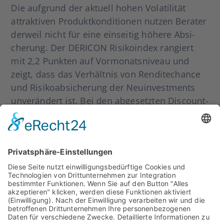
Die auf­grund der aktu­ell hohen Vola­ti­li­tät
attrak­ti­ven Pro­dukt­kon­di­tio­nen nut­zen Bera­ter
der­weil nicht für eine ein­sei­tig höhe­re Absi­
che­rung. Der DERICON Risi­ko­in­dex ran­giert
mit 2,2 Punk­ten auf Vor­mo­nats­ni­veau und
zeigt, dass das Ver­hält­nis von Ren­di­te­chan­ce
und Risi­ko­ab­si­che­rung der Neu­in­vest­ments
unver­än­dert ist. Bei den abge­setz­ten Dis­count­
zer­ti­fi­ka­ten steigt das Ren­di­te­po­ten­zi­al auf 7,5
Pro­zent (+ 0,8 Punk­te). Gleich­zei­tig ermög­li­
chen die aktu­el­len Pro­dukt­kon­di­tio­nen eine
Aus­wei­tung des Risi­ko­puf­fers um 1,6 Punk­te
auf 16,2 Pro­zent. Der Anla­ge­ho­ri­zont der
Invest­ments in struk­tu­rier­te Pro­dukt liegt im
Mit­tel bei 10,7 Mona­ten und damit knapp
ober­halb des Vor­mo­nats­ni­veaus (9,8 Mona­te).