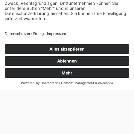
Bei der Umset­zung der Anla­ge­stra­te­gie errei­
chen Dis­count­zer­ti­fi­ka­te einen neu­en Höchst­
wert. 76,3 Pro­zent der Kun­den­gel­der wer­den
im Janu­ar in die Rabatt­pa­pie­re inves­tiert,
gefolgt von Akti­en­an­lei­hen (12,9 Pro­zent) und
Cap­ped Bonus­zer­ti­fi­ka­ten (6,5 Pro­zent). Die
gefrag­tes­ten Ein­zel­wer­te sind Fre­se­ni­us (3,7
Pro­zent), Daim­ler (2,7 Pro­zent) und Deut­sche
Tele­kom (2,3 Pro­zent).