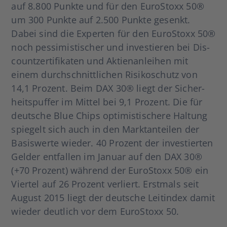
auf 8.800 Punk­te und für den Euro­S­to­xx 50®
um 300 Punk­te auf 2.500 Punk­te gesenkt.
Dabei sind die Exper­ten für den Euro­S­to­xx 50®
noch pes­si­mis­ti­scher und inves­tie­ren bei Dis­
count­zer­ti­fi­ka­ten und Akti­en­an­lei­hen mit
einem durch­schnitt­li­chen Risi­ko­schutz von
14,1 Pro­zent. Beim DAX 30® liegt der Sicher­
heits­puf­fer im Mit­tel bei 9,1 Pro­zent. Die für
deut­sche Blue Chips opti­mis­ti­sche­re Hal­tung
spie­gelt sich auch in den Markt­an­tei­len der
Basis­wer­te wie­der. 40 Pro­zent der inves­tier­ten
Gel­der ent­fal­len im Janu­ar auf den DAX 30®
(+70 Pro­zent) wäh­rend der Euro­S­to­xx 50® ein
Vier­tel auf 26 Pro­zent ver­liert. Erst­mals seit
August 2015 liegt der deut­sche Leit­in­dex damit
wie­der deut­lich vor dem Euro­S­to­xx 50.