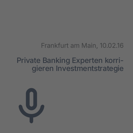
Suc­cess Sto­ries
Über uns
Kar­rie­re
Frank­furt am Main, 10.02.16
Pri­va­te Ban­king Exper­ten kor­ri­
Aktu­el­les
gie­ren Invest­ment­stra­te­gie
Kon­takt