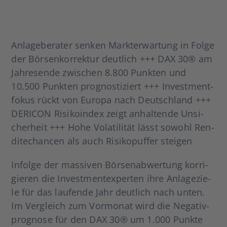
Anla­ge­be­ra­ter sen­ken Markt­er­war­tung in Fol­ge
der Bör­sen­kor­rek­tur deut­lich +++ DAX 30® am
Jah­res­en­de zwi­schen 8.800 Punk­ten und
10.500 Punk­ten pro­gnos­ti­ziert +++ Invest­ment­
fo­kus rückt von Euro­pa nach Deutsch­land +++
DERICON Risi­ko­in­dex zeigt anhal­ten­de Unsi­
cher­heit +++ Hohe Vola­ti­li­tät lässt sowohl Ren­
di­te­chan­cen als auch Risi­ko­puf­fer stei­gen
Infol­ge der mas­si­ven Bör­sen­ab­wer­tung kor­ri­
gie­ren die Invest­ment­ex­per­ten ihre Anla­ge­zie­
le für das lau­fen­de Jahr deut­lich nach unten.
Im Ver­gleich zum Vor­mo­nat wird die Nega­tiv­
pro­gno­se für den DAX 30® um 1.000 Punk­te