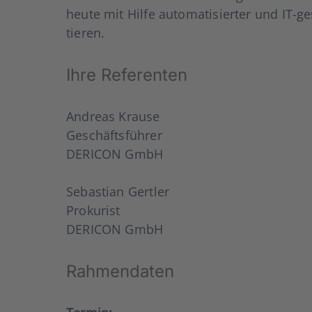
heu­te mit Hil­fe auto­ma­ti­sier­ter und IT-
tie­ren.
Ihre Refe­ren­ten
Andre­as Krau­se
Geschäfts­füh­rer
DERICON GmbH
Sebas­ti­an Gert­ler
Pro­ku­rist
DERICON GmbH
Rah­men­da­ten