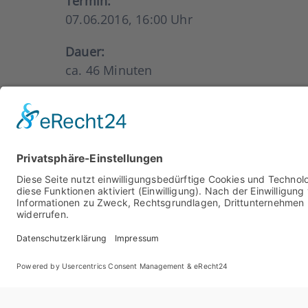
Ter­min:
07.06.2016, 16:00 Uhr
Dau­er:
ca. 46 Minu­ten
Teil­nah­me:
kos­ten­frei
The­men
Über­blick zu den neu­en pro­dukt­spe­z
Kon­kre­te Anfor­de­run­gen für die künf­
IT gestütz­te Umset­zungs­mög­lich­kei­t
Teil­nah­me­hin­weis
Die Teil­nah­me ist für Sie als Anla­ge­be­ra­