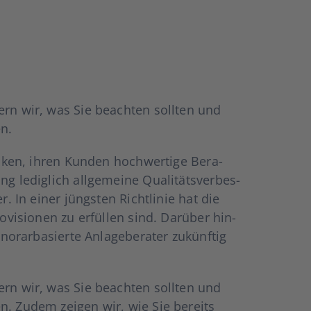
­tern wir, was Sie beach­ten soll­ten und
en.
an­ken, ihren Kun­den hoch­wer­ti­ge Bera­
ledig­lich all­ge­mei­ne Qua­li­täts­ver­bes­
. In einer jüngs­ten Richt­li­nie hat die
o­vi­sio­nen zu erfül­len sind. Dar­über hin­
­rar­ba­sier­te Anla­ge­be­ra­ter zukünf­tig
­tern wir, was Sie beach­ten soll­ten und
sen. Zudem zei­gen wir, wie Sie bereits