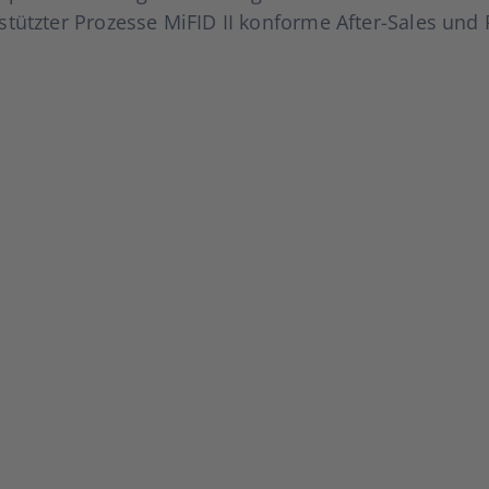
gestüt­z­­ter Pro­zes­se MiFID II kon­for­me After-Sales un