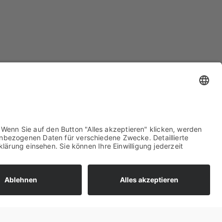
Pri­­mär- und Sekun­där­markt
­frei. Sie benö­ti­gen ledig­lich einen Inter­