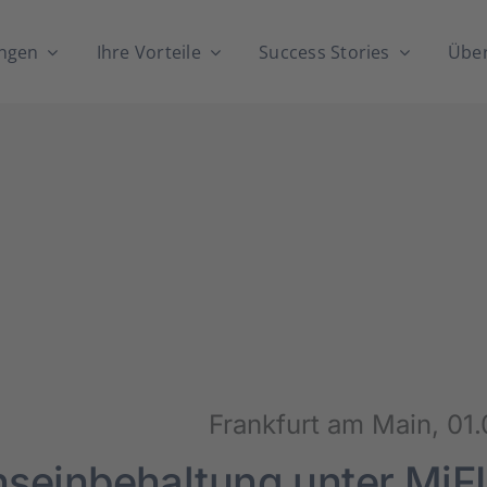
n­gen
Ihre Vor­tei­le
Suc­cess Sto­ries
Über
Frank­furt am Main, 01.
ons­ein­be­hal­tung unter MiFI