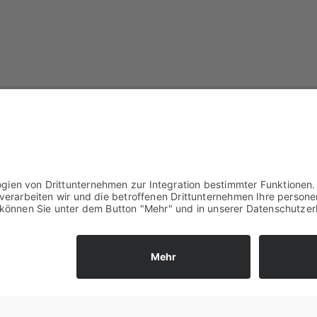
i­fi­schen Über­wa­chungs­pflich­ten nach MiFID II
ti­ge Zuläs­sig­keit von Pro­vi­sio­nen
en für regu­la­to­risch siche­re Ver­triebs­pro­zes­se im 
ter, Ver­mö­gens­ver­wal­ter oder Pro­dukt­ma­na­ger kos­ten