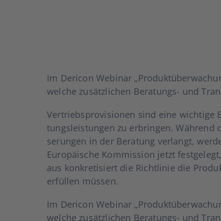
Im Der­icon Web­i­nar „Pro­dukt­über­wa­chun
wel­che zusätz­li­chen Bera­­tungs- und Tran
Ver­triebs­pro­vi­sio­nen sind eine wich­ti­g
tungs­leis­tun­gen zu erbrin­gen. Wäh­rend da
se­run­gen in der Bera­tung ver­langt, wer­de
Euro­päi­sche Kom­mis­si­on jetzt fest­ge­legt
aus kon­kre­ti­siert die Richt­li­nie die Pro­d
erfül­len müs­sen.
Im Der­icon Web­i­nar „Pro­dukt­über­wa­chun
wel­che zusätz­li­chen Bera­­tungs- und Tra