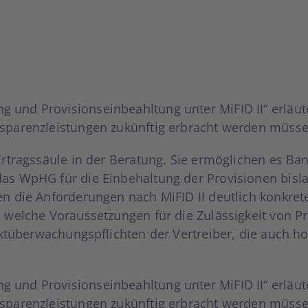
g und Pro­vi­si­ons­ein­be­ahl­tung unter MiFID II“ erläu
s­pa­renz­leis­tun­gen zukünf­tig erbracht wer­den müs­s
e Ertrags­säu­le in der Bera­tung. Sie ermög­li­chen es B
s WpHG für die Ein­be­hal­tung der Pro­vi­sio­nen bis­lang 
n die Anfor­de­run­gen nach MiFID II deut­lich kon­kre­ter
, wel­che Vor­aus­set­zun­gen für die Zuläs­sig­keit von Pr
ukt­über­wa­chungs­pflich­ten der Ver­trei­ber, die auch hono
g und Pro­vi­si­ons­ein­be­ahl­tung unter MiFID II“ erläu
ns­pa­renz­leis­tun­gen zukünf­tig erbracht wer­den müs­