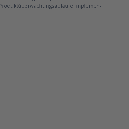
d Pro­dukt­über­wa­chungs­ab­läu­fe imple­men­