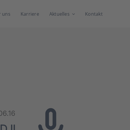
 uns
Kar­rie­re
Aktu­el­les
Kon­takt
06.16
D II