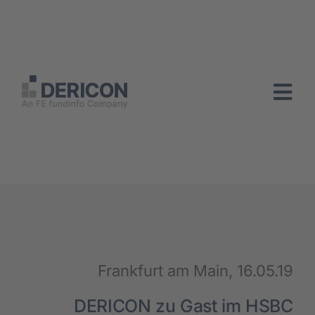
Zum
Inhalt
springen
Togg
Navi
Home
Unse­re Lösun­gen
Ihre Vor­tei­le
Frank­furt am Main, 16.05.19
Suc­cess Sto­ries
DERICON zu Gast im HSBC