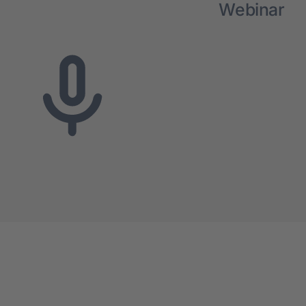
Über uns
Web­i­nar
Kar­rie­re
Aktu­el­les
Kon­takt