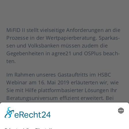
MiFID II stellt viel­sei­ti­ge Anfor­de­run­gen an die
Pro­zes­se in der Wert­pa­pier­be­ra­tung. Spar­kas­
sen und Volks­ban­ken müs­sen zudem die
Gege­ben­hei­ten in agree21 und OSPlus beach­
ten.
Im Rah­men unse­res Gast­auf­tritts im HSBC
Web­i­nar am 16. Mai 2019 erläu­ter­ten wir, wie
Sie mit Hil­fe platt­form­ba­sier­ter Lösun­gen Ihr
Bera­tungs­uni­ver­sum effi­zi­ent erwei­tert. Bei
Inter­es­se an den Unter­la­gen genügt eine kur­ze
Mail an kontakt@dericon.de