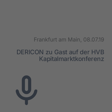
Suc­cess Sto­ries
Über uns
Kar­rie­re
Frank­furt am Main, 08.07.19
DERICON zu Gast auf der HVB
Aktu­el­les
Kapi­tal­markt­kon­fe­renz
Kon­takt