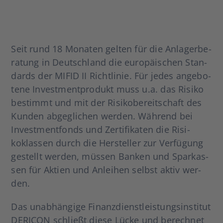
Seit rund 18 Mona­ten gel­ten für die Anla­ger­be­
ra­tung in Deutsch­land die euro­päi­schen Stan­
dards der MIFID II Richt­li­nie. Für jedes ange­bo­
te­ne Invest­ment­pro­dukt muss u.a. das Risi­ko
bestimmt und mit der Risi­ko­be­reit­schaft des
Kun­den abge­gli­chen wer­den. Wäh­rend bei
Invest­ment­fonds und Zer­ti­fi­ka­ten die Risi­
koklas­sen durch die Her­stel­ler zur Ver­fü­gung
gestellt wer­den, müs­sen Ban­ken und Spar­kas­
sen für Akti­en und Anlei­hen selbst aktiv wer­
den.
Das unab­hän­gi­ge Finanz­dienst­leis­tungs­in­sti­tut
DERICON schließt die­se Lücke und berech­net