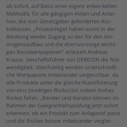
ab sofort, auf Basis einer eigens ent­wi­ckel­ten
Metho­dik, für alle gän­gi­gen Akti­en und Anlei­
hen, die vom Gesetz­ge­ber gefor­der­ten Risi­
koklas­sen. „Pri­vat­an­le­ger haben somit in der
Bera­tung wie­der Zugang zu den für den Ver­
mö­gens­auf­bau und die Alters­vor­sor­ge wich­ti­
gen Basis­wert­pa­pie­ren“ erläu­tert Andre­as
Krau­se, Geschäfts­füh­rer von DERICON die Not­
wen­dig­keit. Gleich­zei­tig wer­den unter­schied­li­
che Wert­pa­pie­re mit­ein­an­der ver­gleich­bar, da
alle Pro­duk­te unter die glei­che Klas­si­fi­zie­rung
von eins (nied­ri­ges Risi­ko) bis sie­ben (hohes
Risi­ko) fal­len. „Bera­ter und Kun­den kön­nen im
Rah­men der Geeig­ne­t­heits­prü­fung jetzt sofort
erken­nen, ob ein Pro­dukt zum Anla­ge­ziel passt
und die Risi­ken bes­ser mit­ein­an­der ver­glei­