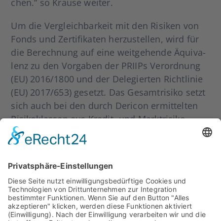
chen.“ so Krau­se wei­ter.
Um die Ver­gleich­bar­keit mit den Risi­ken von
Fonds und Zer­ti­fi­ka­ten her­zu­stel­len, wird für
die Berech­nung auf eine weit­ge­hen­de Äqui­va­
lenz zu den Vor­ga­ben der PRIIPs Ver­ord­nung
(EU) 2016/1800 und der Dele­gier­ten Richt­li­nie
(EU) 2017/653) gesetzt. Das Gesamt­ri­si­ko setzt
sich auch bei den durch Der­icon ermit­tel­ten
Risi­koklas­sen aus Kre­­dit- und Markt­ri­si­ko
(Wäh­rungs- und Kurs­ri­si­ko) zusam­men. Eine
Beson­der­heit bei den Risi­koklas­sen von
DERICON besteht dar­in, dass bei Anlei­hen
nicht auf klas­si­sche Ratings, son­dern auf die
am Markt tat­säch­lich gehan­del­ten Risi­ko­prä­
mi­en (Cre­dit Spreads) abge­zielt wird. „Die Cre­
dit Spreads haben sich gera­de in Kri­sen­zei­ten