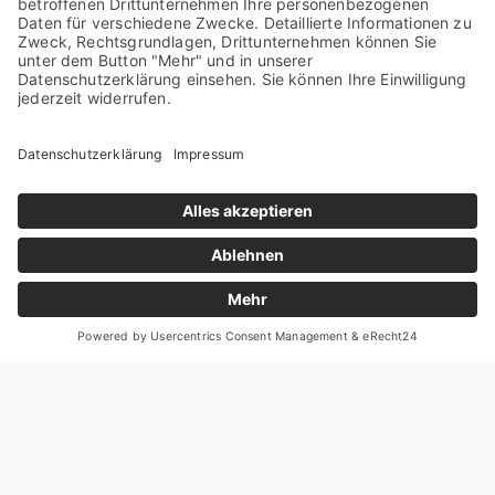
als deut­lich markt­na­her und aus­sa­ge­kräf­ti­ger
erwie­sen als die Ein­stu­fun­gen durch die
Rating­agen­tu­ren.“ erläu­tert Andre­as Krau­se.
Die Berech­nung und Aktua­li­sie­rung der Risi­
koklas­sen erfol­gen auf täg­li­cher Basis eben­so
wie die Archi­vie­rung. Ban­ken und Spar­kas­sen
kön­nen die Risi­koklas­sen ab sofort von
DERICON bezie­hen. Details zu den Berech­
nungs­me­tho­den kön­nen direkt bei DERICON
erfragt wer­den.