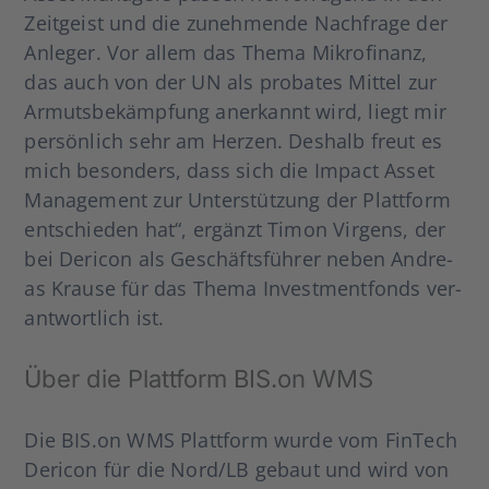
Zeit­geist und die zuneh­men­de Nach­fra­ge der
Anle­ger. Vor allem das The­ma Mikro­fi­nanz,
das auch von der UN als pro­ba­tes Mit­tel zur
Armuts­be­kämp­fung aner­kannt wird, liegt mir
per­sön­lich sehr am Her­zen. Des­halb freut es
mich beson­ders, dass sich die Impact Asset
Manage­ment zur Unter­stüt­zung der Platt­form
ent­schie­den hat“, ergänzt Timon Vir­gens, der
bei Der­icon als Geschäfts­füh­rer neben Andre­
as Krau­se für das The­ma Invest­ment­fonds ver­
ant­wort­lich ist.
Über die Platt­form BIS.on WMS
Die BIS.on WMS Platt­form wur­de vom Fin­Tech
Der­icon für die Nord/LB gebaut und wird von