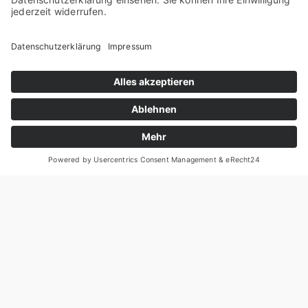
Manage­ment von Abso­lu­te Return und nach­
hal­ti­gen Invest­ments spe­zia­li­siert sind. Impact
Asset Manage­ment zählt zu den Erst­un­ter­
zeich­nern der UN PRI in Öster­reich. Mit ihnen
ver­pflich­ten sich Inves­to­ren und Asset Mana­
ger zur Ein­hal­tung finanz­markt­re­le­van­ter
Umwelt‑, Sozi­al- und Gover­nan­ce­kri­te­ri­en
(ESG-Rich­t­­li­­ni­en) in ihren Invest­ment­ak­ti­vi­tä­
ten. Die Anla­ge­po­li­tik ver­folgt das Ziel, durch
die Invest­ment­stra­te­gie in ESG-kon­­­for­­me
Wert­pa­pie­re, Impact Invest­ment via Mikro­fi­
nanz und einem ver­ant­wor­tungs­vol­len Invest­
ment­an­satz zum Errei­chen der UN Sus­tainable
Deve­lo­p­ment Goals bei­zu­tra­gen. Unser Anla­
ge­ziel ist es, als „Tri­­p­le-Bot­­tom-Line“ Asset
Mana­ger sozia­le, öko­lo­gi­sche und finan­zi­el­le