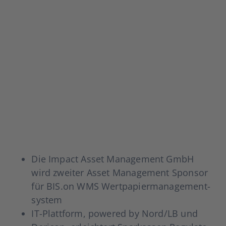
Die Impact Asset Manage­ment GmbH
wird zwei­ter Asset Manage­ment Spon­sor
für BIS.on WMS Wert­pa­pier­ma­nage­ment­
sys­tem
IT-Plat­t­­form, powered by Nord/LB und