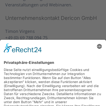
Ver­an­stal­tun­gen und Web­i­na­ren.
Unter­neh­mens­kon­takt Der­icon GmbH
Timon Vir­gens
+49 (0) 69 788 094 75
timon.virgens@dericon.de
Über die Impact Asset Manage­ment
GmbH
Die Impact Asset Manage­ment GmbH (vor­mals
C‑QUADRAT Asset Manage­ment GmbH) zählt
zu den füh­ren­den ban­ken­un­ab­hän­gi­gen Asset
Manage­ment Gesell­schaf­ten im deutsch­spra­
chi­gen Raum, die auf Aus­wahl, Ana­ly­se und