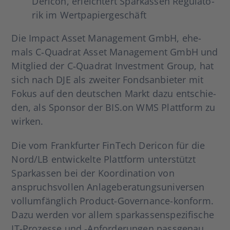
Der­icon, erleich­tert Spar­kas­sen Regu­la­to­
rik im Wert­pa­pier­ge­schäft
Die Impact Asset Manage­ment GmbH, ehe­
mals C‑Quadrat Asset Manage­ment GmbH und
Mit­glied der C‑Quadrat Invest­ment Group, hat
sich nach DJE als zwei­ter Fonds­an­bie­ter mit
Fokus auf den deut­schen Markt dazu ent­schie­
den, als Spon­sor der BIS.on WMS Platt­form zu
wir­ken.
Die vom Frank­fur­ter Fin­Tech Der­icon für die
Nord/LB ent­wi­ckel­te Platt­form unter­stützt
Spar­kas­sen bei der Koor­di­na­ti­on von
anspruchs­vol­len Anla­ge­be­ra­tungs­uni­ver­sen
voll­um­fäng­lich Pro­­duct-Gover­­nan­ce-kon­­­form.
Dazu wer­den vor allem spar­kas­sen­spe­zi­fi­sche
IT-Pro­­zes­­se und ‑Anfor­de­run­gen pass­ge­nau