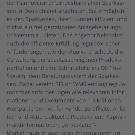
der Han­no­ve­ra­ner Lan­des­bank allen Spar­kas­
sen in Deutsch­land ange­bo­ten. Sie ermög­licht
es den Spar­kas­sen, ihren Kun­den effi­zi­ent und
digi­tal ein frei gestalt­ba­res Anla­ge­be­ra­tungs­
uni­ver­sum zu bie­ten. Das Ange­bot beinhal­tet
auch die effi­zi­en­te Erfül­lung regu­la­to­ri­scher
Anfor­de­run­gen wie den Äqui­va­lenz­check, die
Ver­wal­tung der spar­kas­sen­ei­ge­nen Pro­dukt­
port­fo­li­en und eine Schnitt­stel­le ins OSPlus-
Sys­­tem, dem Bera­tungs­sys­tem der Spar­kas­
sen. Dabei ver­eint BIS.on WMS ent­lang regu­la­
to­ri­scher Anfor­de­run­gen alle rele­van­ten Infor­
ma­tio­nen und Doku­men­te von 1,5 Mil­lio­nen
Wert­pa­pie­ren – ob für Fonds, Zer­ti­fi­ka­te, Anlei­
hen und Akti­en, aktu­el­le Pro­­dukt- und Kapi­tal­
markt­in­for­ma­tio­nen, „white-label“-
Marketingunterlagen oder Infor­ma­tio­nen zu