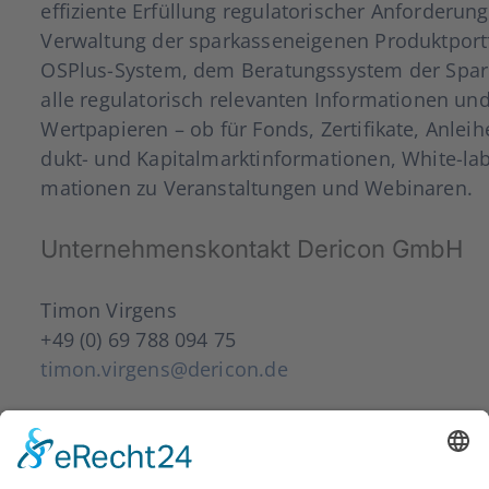
effi­zi­en­te Erfül­lung regu­la­to­ri­scher Anfor­de­r
Ver­wal­tung der spar­kas­sen­ei­ge­nen Pro­dukt­port­
OSPlus-Sys­­tem, dem Bera­tungs­sys­tem der Spar
alle regu­la­to­risch rele­van­ten Infor­ma­tio­nen u
Wert­pa­pie­ren – ob für Fonds, Zer­ti­fi­ka­te, Anlei­
dukt- und Kapi­tal­markt­in­for­ma­tio­nen, White-label
ma­tio­nen zu Ver­an­stal­tun­gen und Web­i­na­ren.
Unter­neh­mens­kon­takt Der­icon GmbH
Timon Vir­gens
+49 (0) 69 788 094 75
timon.virgens@dericon.de
Über BANTLEON