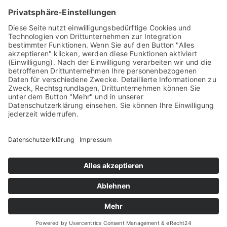
BANTLEON ist ein Spe­zia­list für kon­junk­tur­ba­
auf Kapi­tal­erhalt in Kom­bi­na­ti­on mit attrak­ti­ve
den Publi­­kums- und Spe­zi­al­fonds für insti­tu­tio­
vi­du­el­le Port­fo­li­os (Spe­zi­al­fonds und Advi­­so­ry-M
gema­nagt. Per Ende 2020 ver­wal­te­te BANTLEON in
Mil­li­ar­den Schwei­zer Fran­ken), größ­ten­teils von
deutsch­spra­chi­gen Raum sowie Ita­li­en und Spa­ni­e
Ver­si­che­rungs­un­ter­neh­men, Alters­ver­sor­gungs
neh­­men, Dach­fonds­ma­na­ger und Ver­mö­gens­ver
Unter­neh­mens­kon­takt BANTLEON AG
Ulf Möl­ler
+49 (0) 511 288 798 31
ulf.moeller@bantleon.com