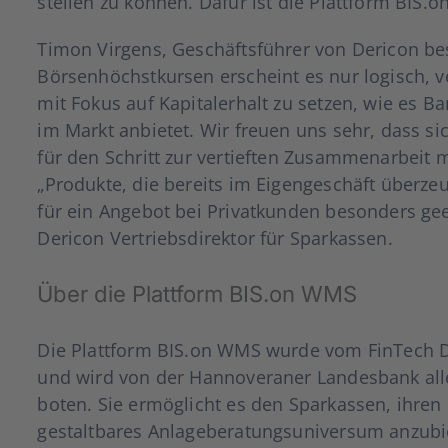
stel­len zu kön­nen. Dafür ist die Platt­form BIS.o
Timon Vir­gens, Geschäfts­füh­rer von Der­icon bes
Bör­sen­höchst­kur­sen erscheint es nur logisch, ver
mit Fokus auf Kapi­tal­erhalt zu set­zen, wie es Bant
im Markt anbie­tet. Wir freu­en uns sehr, dass s
für den Schritt zur ver­tief­ten Zusam­men­ar­beit
„Pro­duk­te, die bereits im Eigen­ge­schäft über­zeu
für ein Ange­bot bei Pri­vat­kun­den beson­ders geei
Der­icon Ver­triebs­di­rek­tor für Spar­kas­sen.
Über die Platt­form BIS.on WMS
Die Platt­form BIS.on WMS wur­de vom Fin­Tech De
und wird von der Han­no­ve­ra­ner Lan­des­bank al
bo­ten. Sie ermög­licht es den Spar­kas­sen, ihren Ku
gestalt­ba­res Anla­ge­be­ra­tungs­uni­ver­sum anzu