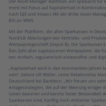
Der Asset Mana­ger Bant­le­on, ein Spe­zia­list für 
ment mit Fokus auf Kapi­tal­erhalt in Kom­bi­na­ti­o
nach DJE und Impact AM der drit­te Asset-Mana­ge­
BIS.on WMS.
Mit der Platt­form, die allen Spar­kas­sen in Deutsc
Nord/LB Abtei­lun­gen wie Ver­­­triebs- und Pro­duk
Wert­pa­pier­ge­schäft (Depot B). Die Spar­kas­sen
ßen Zahl aller zuge­las­se­nen Wert­pa­pie­re, die fü
ten: ein­fach, regu­la­to­risch ein­wand­frei und digi­
„Kapi­tal­erhalt wird in den kom­men­den Jah­ren ke
sein“, betont Ulf Möl­ler, Lei­ter Rela­ti­onship Mana
Deutsch­land bei Bant­le­on. „Wir freu­en uns sehr, u
Anla­ge­stra­te­gien, die auf der Mei­nung eini­ger d
lys­ten basie­ren und bereits fes­ter Bestand­teil de
Spar­kas­sen sind, künf­tig noch ein­fa­cher Spar­­kas­­