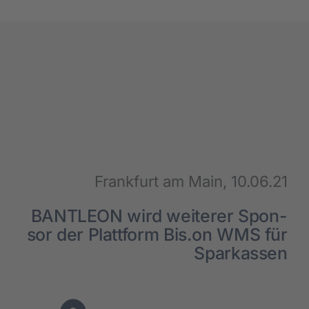
Suc­cess Sto­ries
Über uns
Kar­rie­re
Aktu­el­les
Frank­furt am Main, 10.06.21
BANTLEON wird wei­te­rer Spon­
Kon­takt
sor der Platt­form Bis.on WMS für
Spar­kas­sen