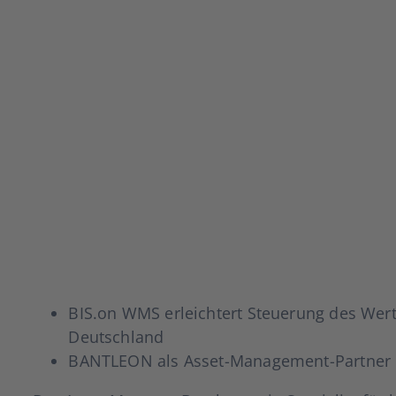
BIS.on WMS erleich­tert Steue­rung des Wert­p
Deutsch­land
BANTLEON als Asset-Mana­ge­­ment-Par­t­­ner d