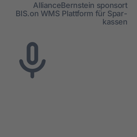
Alli­ance­Bern­stein spons­ort
BIS.on WMS Platt­form für Spar­
kas­sen