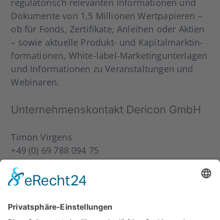
regu­la­to­risch rele­van­ten Infor­ma­tio­nen und
Doku­men­te von 1,5 Mil­lio­nen Wert­pa­pie­ren –
ob für Fonds, Zer­ti­fi­ka­te, Anlei­hen oder Akti­en
– sowie aktu­el­le Pro­­dukt- und Kapi­tal­markt­in­
for­ma­tio­nen, White-label-Mar­ke­­tin­g­un­­ter­la­­gen
und Infor­ma­tio­nen zu Ver­an­stal­tun­gen und
Web­i­na­ren.
Unter­neh­mens­kon­takt Der­icon GmbH
Timon Vir­gens
+49 (0) 69 788 094 75
timon.virgens@dericon.de
Über Alli­ance­Bern­stein
Als ein füh­ren­des glo­ba­les Ver­­­mö­­gens­­ver­­­wal­­