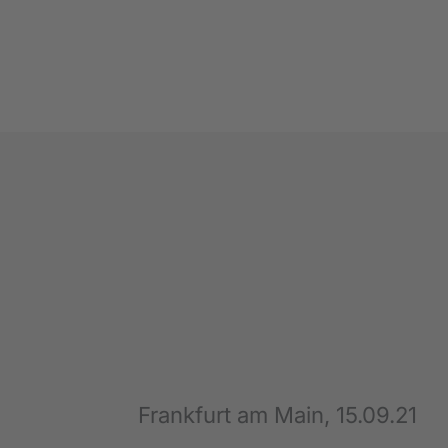
Ihre Vor­tei­le
Suc­cess Sto­ries
Über uns
Kar­rie­re
Aktu­el­les
Kon­takt
Frank­furt am Main, 15.09.21