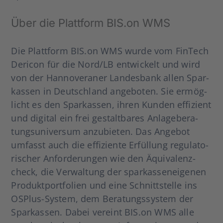
Über die Platt­form BIS.on WMS
Die Platt­form BIS.on WMS wur­de vom Fin­Tech
Der­icon für die Nord/LB ent­wi­ckelt und wird
von der Han­no­ve­ra­ner Lan­des­bank allen Spar­
kas­sen in Deutsch­land ange­bo­ten. Sie ermög­
licht es den Spar­kas­sen, ihren Kun­den effi­zi­ent
und digi­tal ein frei gestalt­ba­res Anla­ge­be­ra­
tungs­uni­ver­sum anzu­bie­ten. Das Ange­bot
umfasst auch die effi­zi­en­te Erfül­lung regu­la­to­
ri­scher Anfor­de­run­gen wie den Äqui­va­lenz­
check, die Ver­wal­tung der spar­kas­sen­ei­ge­nen
Pro­dukt­port­fo­li­en und eine Schnitt­stel­le ins
OSPlus-Sys­­tem, dem Bera­tungs­sys­tem der
Spar­kas­sen. Dabei ver­eint BIS.on WMS alle