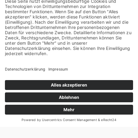
tungs- und Rese­arch­un­ter­neh­men ver­wal­ten
wir aktu­ell mehr als $700 Mil­li­ar­den US-Dol­lar
für ein brei­tes Spek­trum von Kun­den auf der
gan­zen Welt. Unser Anspruch ist es, die
Bedürf­nis­se der Kun­den zu anti­zi­pie­ren eine
umfas­sen­de Palet­te von Anla­ge­stra­te­gien zu
deren Erfül­lung zu lie­fern, heu­te und in
Zukunft.
Wir glau­ben, dass umfas­sen­des Rese­arch der
wich­tigs­te Fak­tor für die Erzie­lung von über­
durch­schnitt­li­chen Anla­ge­er­trä­gen für unse­re
Inves­to­ren ist. Seit mehr als fünf Jahr­zehn­ten
ist Rese­arch das Herz­stück unse­rer Unter­neh­
mens­kul­tur und unse­res Invest­ment­pro­zes­ses.
Mit knapp 200 Ana­lys­ten welt­weit, ver­fü­gen