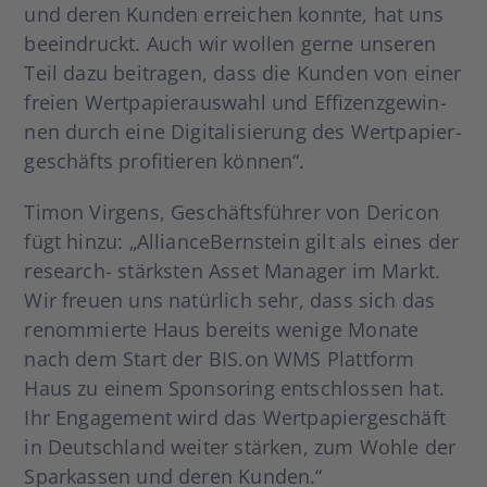
und deren Kun­den errei­chen konn­te, hat uns
beein­druckt. Auch wir wol­len ger­ne unse­ren
Teil dazu bei­tra­gen, dass die Kun­den von einer
frei­en Wert­pa­pier­aus­wahl und Effi­zenz­ge­win­
nen durch eine Digi­ta­li­sie­rung des Wert­pa­pier­
ge­schäfts pro­fi­tie­ren kön­nen“.
Timon Vir­gens, Geschäfts­füh­rer von Der­icon
fügt hin­zu: „Alli­ance­Bern­stein gilt als eines der
rese­­arch- stärks­ten Asset Mana­ger im Markt.
Wir freu­en uns natür­lich sehr, dass sich das
renom­mier­te Haus bereits weni­ge Mona­te
nach dem Start der BIS.on WMS Platt­form
Haus zu einem Spon­so­ring ent­schlos­sen hat.
Ihr Enga­ge­ment wird das Wert­pa­pier­ge­schäft
in Deutsch­land wei­ter stär­ken, zum Woh­le der
Spar­kas­sen und deren Kun­den.“