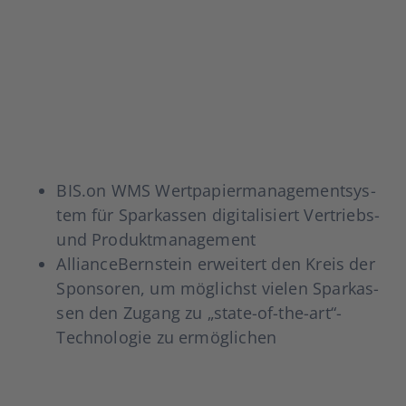
BIS.on WMS Wert­pa­pier­ma­nage­ment­sys­
tem für Spar­kas­sen digi­ta­li­siert Ver­­­triebs-
und Pro­dukt­ma­nage­ment
Alli­ance­Bern­stein erwei­tert den Kreis der
Spon­so­ren, um mög­lichst vie­len Spar­kas­
sen den Zugang zu „state-of-the-art“-
Technologie zu ermög­li­chen