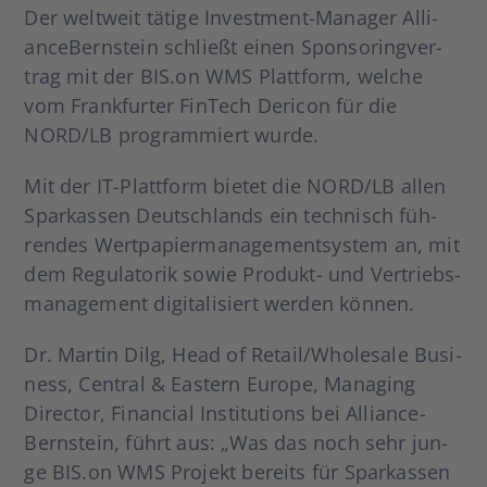
Der welt­weit täti­ge Inves­t­­ment-Mana­­ger Alli­
ance­Bern­stein schließt einen Spon­so­ring­ver­
trag mit der BIS.on WMS Platt­form, wel­che
vom Frank­fur­ter Fin­Tech Der­icon für die
NORD/LB pro­gram­miert wur­de.
Mit der IT-Plat­t­­form bie­tet die NORD/LB allen
Spar­kas­sen Deutsch­lands ein tech­nisch füh­
ren­des Wert­pa­pier­ma­nage­ment­sys­tem an, mit
dem Regu­la­to­rik sowie Pro­­dukt- und Ver­triebs­
ma­nage­ment digi­ta­li­siert wer­den kön­nen.
Dr. Mar­tin Dilg, Head of Retail/Wholesale Busi­
ness, Cen­tral & Eas­tern Euro­pe, Mana­ging
Direc­tor, Finan­cial Insti­tu­ti­ons bei Alli­ance­
Bern­stein, führt aus: „Was das noch sehr jun­
ge BIS.on WMS Pro­jekt bereits für Spar­kas­sen