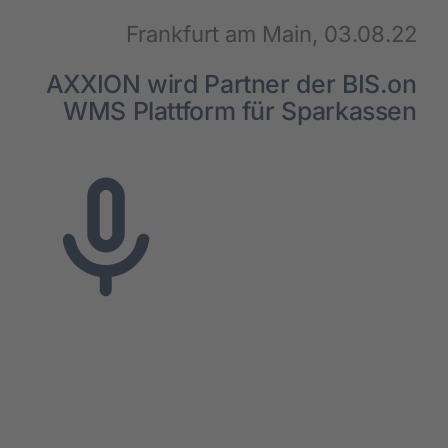
Frank­furt am Main, 03.08.22
AXXION wird Part­ner der BIS.on
WMS Platt­form für Spar­kas­sen