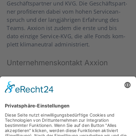
Geschäfts­part­ner und KVG. Die Geschäfts­part­
ner pro­fi­tie­ren dabei vom hohen Ser­vice­an­
spruch und der lang­jäh­ri­gen Erfah­rung des
Teams. Axxi­on ist zudem die ers­te und bis
dato ein­zi­ge Ser­­vice-KVG, die alle Fonds kom­
plett kli­ma­neu­tral admi­nis­triert.
Unter­neh­mens­kon­takt Axxi­on
Alex­an­der Schwarz
+ 352 76 94 94 — 605
marketing@axxion.lu
Über die BIS.on WMS Platt­form
Die BIS.on WMS Platt­form wur­de vom Fin­Tech