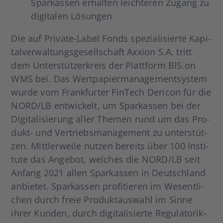
Spar­kas­sen erhal­ten leich­te­ren Zugang zu
digi­ta­len Lösun­gen
Die auf Pri­­va­­te-Label Fonds spe­zia­li­sier­te Kapi­
tal­ver­wal­tungs­ge­sell­schaft Axxi­on S.A. tritt
dem Unter­stüt­zer­kreis der Platt­form BIS.on
WMS bei. Das Wert­pa­pier­ma­nage­ment­sys­tem
wur­de vom Frank­fur­ter Fin­Tech Der­icon für die
NORD/LB ent­wi­ckelt, um Spar­kas­sen bei der
Digi­ta­li­sie­rung aller The­men rund um das Pro­­
dukt- und Ver­triebs­ma­nage­ment zu unter­stüt­
zen. Mitt­ler­wei­le nut­zen bereits über 100 Insti­
tu­te das Ange­bot, wel­ches die NORD/LB seit
Anfang 2021 allen Spar­kas­sen in Deutsch­land
anbie­tet. Spar­kas­sen pro­fi­tie­ren im Wesent­li­
chen durch freie Pro­dukt­aus­wahl im Sin­ne
ihrer Kun­den, durch digi­ta­li­sier­te Regu­la­­to­rik-