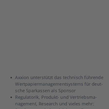
Axxi­on unter­stützt das tech­nisch füh­ren­de
Wert­pa­pier­ma­nage­ment­sys­tems für deut­
sche Spar­kas­sen als Spon­sor
Regu­la­to­rik, Pro­­dukt- und Ver­triebs­ma­
nage­ment, Rese­arch und vie­les mehr: