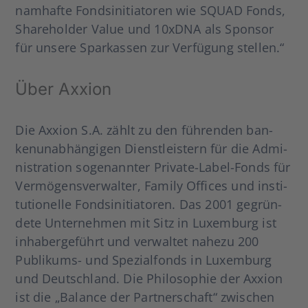
nam­haf­te Fonds­in­itia­to­ren wie SQUAD Fonds,
Share­hol­der Value und 10xDNA als Spon­sor
für unse­re Spar­kas­sen zur Ver­fü­gung stel­len.“
Über Axxi­on
Die Axxi­on S.A. zählt zu den füh­ren­den ban­
ken­un­ab­hän­gi­gen Dienst­leis­tern für die Admi­
nis­tra­ti­on soge­nann­ter Pri­­va­­te-Label-Fonds für
Ver­mö­gens­ver­wal­ter, Fami­ly Offices und insti­
tu­tio­nel­le Fonds­in­itia­to­ren. Das 2001 gegrün­
de­te Unter­neh­men mit Sitz in Luxem­burg ist
inha­ber­ge­führt und ver­wal­tet nahe­zu 200
Publi­­kums- und Spe­zi­al­fonds in Luxem­burg
und Deutsch­land. Die Phi­lo­so­phie der Axxi­on
ist die „Balan­ce der Part­ner­schaft“ zwi­schen