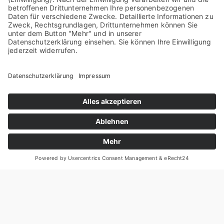
Der­icon für die NORD/LB gebaut und wird von
der Han­no­ve­ra­ner Lan­des­bank allen Spar­kas­
sen in Deutsch­land ange­bo­ten. Sie ermög­licht
es den Spar­kas­sen, ihren Kun­den effi­zi­ent und
digi­tal ein frei gestalt­ba­res Anla­ge­be­ra­tungs­
uni­ver­sum zu bie­ten. Das Ange­bot beinhal­tet
auch die effi­zi­en­te Erfül­lung regu­la­to­ri­scher
Anfor­de­run­gen wie den Äqui­va­lenz­check, die
Ver­wal­tung der spar­kas­sen­ei­ge­nen Pro­dukt­
port­fo­li­en und eine Schnitt­stel­le ins OSPlus-
Sys­­tem, dem Bera­tungs­sys­tem der Spar­kas­
sen. Dabei ver­eint BIS.on WMS ent­lang regu­la­
to­ri­scher Anfor­de­run­gen alle rele­van­ten Infor­
ma­tio­nen — inklu­si­ve Nach­hal­tig­keits­text­bau­
stei­nen und ESG-Infor­­ma­­tio­­nen — und Doku­
men­te von 1,5 Mil­lio­nen Wert­pa­pie­ren, sei­en