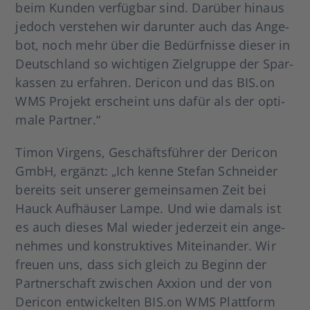
beim Kun­den ver­füg­bar sind. Dar­über hin­aus
jedoch ver­ste­hen wir dar­un­ter auch das Ange­
bot, noch mehr über die Bedürf­nis­se die­ser in
Deutsch­land so wich­ti­gen Ziel­grup­pe der Spar­
kas­sen zu erfah­ren. Der­icon und das BIS.on
WMS Pro­jekt erscheint uns dafür als der opti­
ma­le Part­ner.“
Timon Vir­gens, Geschäfts­füh­rer der Der­icon
GmbH, ergänzt: „Ich ken­ne Ste­fan Schnei­der
bereits seit unse­rer gemein­sa­men Zeit bei
Hauck Auf­häu­ser Lam­pe. Und wie damals ist
es auch die­ses Mal wie­der jeder­zeit ein ange­
neh­mes und kon­struk­ti­ves Mit­ein­an­der. Wir
freu­en uns, dass sich gleich zu Beginn der
Part­ner­schaft zwi­schen Axxi­on und der von
Der­icon ent­wi­ckel­ten BIS.on WMS Platt­form