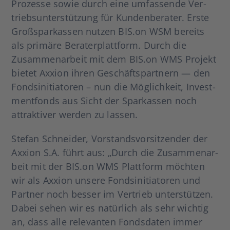
Pro­­zes­­se sowie durch eine umfas­sen­de Ver­
triebs­un­ter­stüt­zung für Kun­den­be­ra­ter. Ers­te
Groß­spar­kas­sen nut­zen BIS.on WSM bereits
als pri­mä­re Bera­ter­platt­form. Durch die
Zusam­men­ar­beit mit dem BIS.on WMS Pro­jekt
bie­tet Axxi­on ihren Geschäfts­part­nern — den
Fonds­in­itia­to­ren – nun die Mög­lich­keit, Invest­
ment­fonds aus Sicht der Spar­kas­sen noch
attrak­ti­ver wer­den zu las­sen.
Ste­fan Schnei­der, Vor­stands­vor­sit­zen­der der
Axxi­on S.A. führt aus: „Durch die Zusam­men­ar­
beit mit der BIS.on WMS Platt­form möch­ten
wir als Axxi­on unse­re Fonds­in­itia­to­ren und
Part­ner noch bes­ser im Ver­trieb unter­stüt­zen.
Dabei sehen wir es natür­lich als sehr wich­tig
an, dass alle rele­van­ten Fonds­da­ten immer