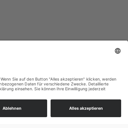
r Han­no­ve­ra­ner Lan­des­bank allen
nt und digi­tal ein frei gestalt­ba­res Anla­
­to­ri­scher Anfor­de­run­gen wie den Äqui­va­
 ins OSPlus-Sys­­tem, dem Bera­tungs­sys­tem
n­ten Infor­ma­tio­nen — inklu­si­ve Nach­hal­
en, sei­en es für Fonds, Zer­ti­fi­ka­te,