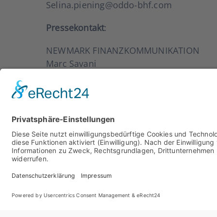
Selina.piening@oddo-bhf.com
Pres­se­kon­takt
:
NEWMARK FINANZKOMMUNIKATION
Marc Sava­ni
+49 69 94 41 80 28
marc.savani@newmark.de
Über die BIS.on WMS Platt­for
Die BIS.on WMS Platt­form wur­de vom Fin­
Spar­kas­sen in Deutsch­land ange­bo­ten. Sie
ge­be­ra­tungs­uni­ver­sum zu bie­ten. Das Ang
lenz­check, die Ver­wal­tung der spar­kas­sen
der Spar­kas­sen. Dabei ver­eint BIS.on WMS e
tig­keits­text­bau­stei­nen und ESG-Infor­­ma­­