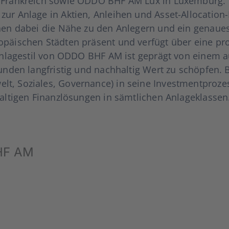
n Frank­reich sowie ODDO BHF AM Lux in Luxem­burg. OD
r Anla­ge in Akti­en, Anlei­hen und Asset-Allo­­ca­­ti­on-
­hen dabei die Nähe zu den Anle­gern und ein genau­es V
äi­schen Städ­ten prä­sent und ver­fügt über eine pro­
r Anla­ge­stil von ODDO BHF AM ist geprägt von einem auf L
n­den lang­fris­tig und nach­hal­tig Wert zu schöp­fen.
, Sozia­les, Gover­nan­ce) in sei­ne Invest­ment­pro­ze
­ti­gen Finanz­lö­sun­gen in sämt­li­chen Anla­ge­klas­sen
Oddo BHF AM