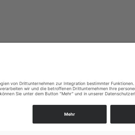
m
Tech Der­icon für die NORD/LB gebaut und wird von de
 ermög­licht es den Spar­kas­sen, ihren Kun­den effi­zi­e
e­bot beinhal­tet auch die effi­zi­en­te Erfül­lung regu­la
­ei­ge­nen Pro­dukt­port­fo­li­en und eine Schnitt­stel­le
nt­lang regu­la­to­ri­scher Anfor­de­run­gen alle rele­va
tio­­nen — und Doku­men­te von 1,5 Mil­lio­nen Wert­pa­pie­r