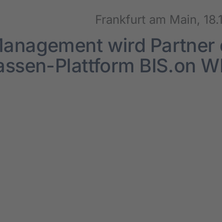
Frank­furt am Main, 18.
nage­ment wird Part­ner 
as­­sen-Plat­t­­form BIS.on