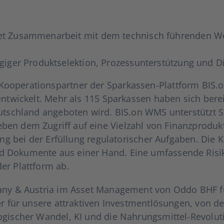
Zusam­men­ar­beit mit dem tech­nisch füh­ren­den Wert
­ger Pro­dukt­se­lek­ti­on, Pro­zess­un­ter­stüt­zung und Digi
e­ra­ti­ons­part­ner der Spar­­kas­­sen-Plat­t­­form B
nt­wi­ckelt. Mehr als 115 Spar­kas­sen haben sich berei
eutsch­land ange­bo­ten wird. BIS.on WMS unter­stützt
n dem Zugriff auf eine Viel­zahl von Finanz­pro­duk­ten in
ung bei der Erfül­lung regu­la­to­ri­scher Auf­ga­ben. Die K
d Doku­men­te aus einer Hand. Eine umfas­sen­de Risi­
er Platt­form ab.
ma­ny & Aus­tria im Asset Manage­ment von Oddo BHF füh
r für unse­re attrak­ti­ven Invest­ment­lö­sun­gen, von 
i­scher Wan­del, KI und die Nah­rungs­­­mi­t­­tel-Revo­lu­­t