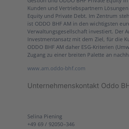
Ges­ti­on und ODDO BHF Pri­va­te Equi­ty i
Kun­den und Ver­triebs­part­nern Lösun­gen zu
Equi­ty und Pri­va­te Debt. Im Zen­trum ste
ist ODDO BHF AM in den wich­tigs­ten euro­p
Ver­wal­tungs­ge­sell­schaft inves­tiert. De
Invest­ment­an­satz mit dem Ziel, für die Ku
ODDO BHF AM daher ESG-Kri­­te­ri­en (Umwelt
Zugang zu einer brei­ten Palet­te an nach­hal
www.am.oddo-bhf.com
Unter­neh­mens­kon­takt 
Seli­na Piening
+49 69 / 92050–346