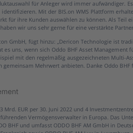
dukt­aus­wahl für Anle­ger wird immer auf­wän­di­ger. Es
u iden­ti­fi­zie­ren. Mit der BIS.on WMS Platt­form erhal­
kt für ihre Kun­den aus­wäh­len zu kön­nen. Als Teil ei
lb haben wir uns sehr ger­ne für eine ver­stärk­te Par
n GmbH, fügt hin­zu: „Der­icon Tech­no­lo­gie ist tra­di­
reut es uns, wenn sich Oddo BHF Asset Manage­ment fü
spiel mit den regel­mä­ßig aus­ge­zeich­ne­ten Mul­­ti-
­den gemein­sam Mehr­wert anbie­ten. Dan­ke Oddo BHF f
­ment
3 Mrd. EUR per 30. Juni 2022 und 4 Invest­ment­zen­tren
­ren­den Ver­mö­gens­ver­wal­ter in Euro­pa. Das Unter
p­pe ODDO BHF und umfasst ODDO BHF AM GmbH in De