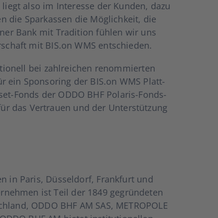
 liegt also im Inter­es­se der Kun­den, dazu
ten die Spar­kas­sen die Mög­lich­keit, die
ner Bank mit Tra­di­ti­on füh­len wir uns
t­ner­schaft mit BIS.on WMS ent­schie­den.
tio­nell bei zahl­rei­chen renom­mier­ten
r ein Spon­so­ring der BIS.on WMS Platt­
Asset-Fonds der ODDO BHF Pola­ris-Fonds­­­
ür das Ver­trau­en und der Unter­stüt­zung
 in Paris, Düs­sel­dorf, Frank­furt und
­neh­men ist Teil der 1849 gegrün­de­ten
utsch­land, ODDO BHF AM SAS, METROPOLE