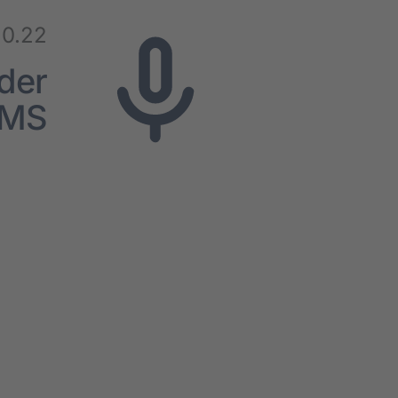
10.22
der
 WMS