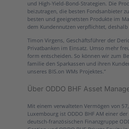
und High-Yield-Bond-Stra­­te­­gien. Die Pro­
bei­zu­tra­gen, die bes­ten Fonds­an­bie­ter z
bes­ten und geeig­nets­ten Pro­duk­te im Mar
dem Kun­den­nut­zen ver­pflich­tet, des­ha
Timon Vir­gens, Geschäfts­füh­rer der Der­ico
Pri­vat­ban­ken im Ein­satz. Umso mehr f
form ent­schei­den. So kön­nen wir zum Bei­
fa­­mi­­lie den Spar­kas­sen und ihren Kun
unse­res BIS.on WMs Pro­jek­tes.“
Über ODDO BHF Asset Manage
Mit einem ver­wal­te­ten Ver­mö­gen von 57,
Luxem­bourg ist ODDO BHF AM einer der füh
deutsch-fran­­zö­­si­­schen Finanz­gru