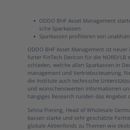
ODDO BHF Asset Manage­ment star­tet 
sche Spar­kas­sen
Spar­kas­sen pro­fi­tie­ren von unab­hän­gi
ODDO BHF Asset Manage­ment ist neu­er Koop
fur­ter Fin­Tech Der­icon für die NORD/LB e
schie­den, wel­che allen Spar­kas­sen in D
ma­nage­ment und Ver­triebs­steue­rung. Nebe
die Insti­tu­te auch tech­ni­sche Unter­stüt­z
und wün­schens­wer­ten Infor­ma­tio­nen un
hän­gi­ges Rese­arch run­den das Ange­bot d
Seli­na Piening, Head of Who­le­sa­le Ger­
kas­sen star­ke und sehr geschätz­te Part­ne
glo­ba­le Akti­en­fonds zu The­men wie öko­lo­g