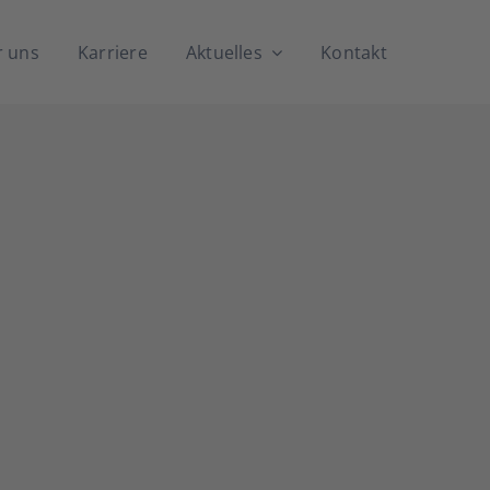
 uns
Kar­rie­re
Aktu­el­les
Kon­takt