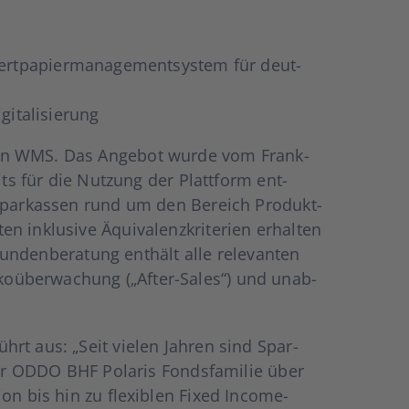
­pa­pier­ma­nage­ment­sys­tem für deut­
­ta­li­sie­rung
IS.on WMS. Das Ange­bot wur­de vom Frank­
ts für die Nut­zung der Platt­form ent­
 Spar­kas­sen rund um den Bereich Pro­dukt­
klu­si­ve Äqui­va­lenz­kri­te­ri­en erhal­ten
un­den­be­ra­tung ent­hält alle rele­van­ten
ko­über­wa­chung („After-Sales“) und unab­
rt aus: „Seit vie­len Jah­ren sind Spar­
der ODDO BHF Pola­ris Fonds­fa­mi­lie über
i­on bis hin zu fle­xi­blen Fixed Inco­­me-