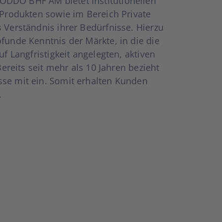
DO BHF AM bie­tet insti­tu­tio­nel­len
Pro­­duk­­ten sowie im Bereich Pri­va­te
er­ständ­nis ihrer Bedürf­nis­se. Hier­zu
fun­de Kennt­nis der Märk­te, in die die
ang­fris­tig­keit ange­leg­ten, akti­ven
 Bereits seit mehr als 10 Jah­ren bezieht
s­se mit ein. Somit erhal­ten Kun­den
.