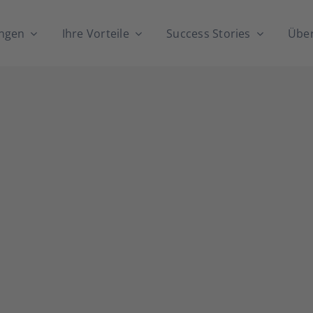
n­gen
Ihre Vor­tei­le
Suc­cess Sto­ries
Über