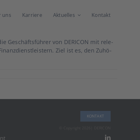
 uns
Kar­rie­re
Aktu­el­les
Kon­takt
 die Geschäfts­füh­rer von DERICON mit rele­
anz­dienst­leis­tern. Ziel ist es, den Zuhö­
KON­TAKT
© Copy­right 2026| DERICON
nt