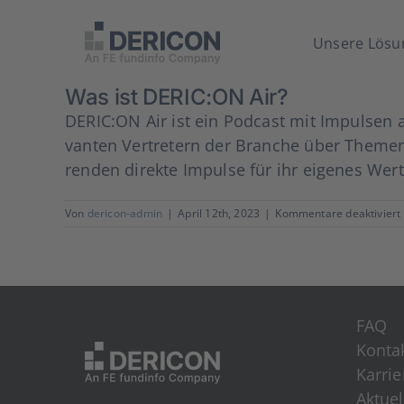
Zum
Inhalt
Unse­re Lösu
springen
Was ist DERIC:ON Air?
DERIC:ON Air ist ein Pod­cast mit Impul­sen 
van­ten Ver­tre­tern der Bran­che über The­men
ren­den direk­te Impul­se für ihr eige­nes Wert­
Von
dericon-admin
|
April 12th, 2023
|
Kommentare deaktiviert
i
FAQ
Kon­ta
Kar­rie
Aktu­el