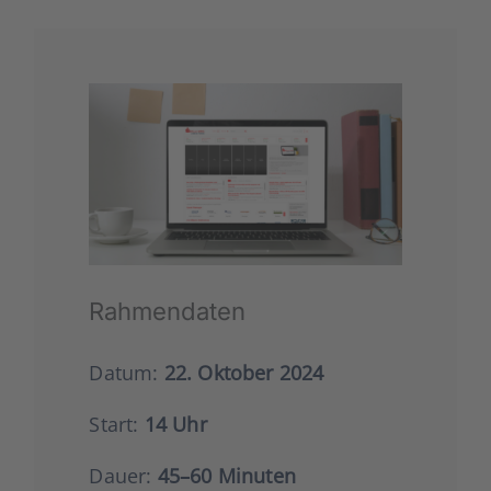
Rah­men­da­ten
Datum:
22. Okto­ber 2024
Start:
14 Uhr
Dau­er:
45–60 Minu­ten