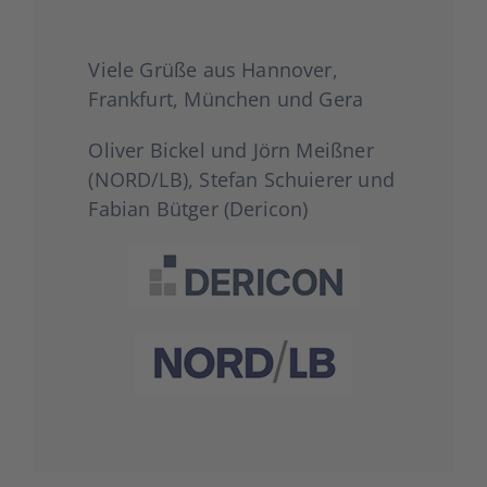
Vie­le Grü­ße aus Han­no­ver,
Frank­furt, Mün­chen und Gera
Oli­ver Bickel und Jörn Meiß­ner
(NORD/LB), Ste­fan Schu­ie­rer und
Fabi­an Büt­ger (Der­icon)