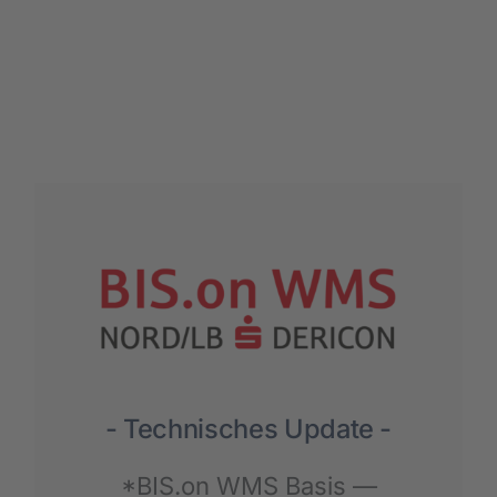
- Tech­ni­sches Update -
*BIS.on WMS Basis —