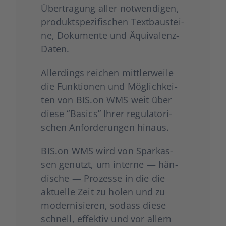
Über­tra­gung aller not­wen­di­gen,
pro­dukt­spe­zi­fi­schen Text­bau­stei­
ne, Doku­men­te und Äqui­va­lenz-
Daten.
Aller­dings rei­chen mitt­ler­wei­le
die Funk­tio­nen und Mög­lich­kei­
ten von BIS.on WMS weit über
die­se “Basics” Ihrer regu­la­to­ri­
schen Anfor­de­run­gen hin­aus.
BIS.on WMS wird von Spar­kas­
sen genutzt, um inter­ne — hän­
di­sche — Pro­zes­se in die die
aktu­el­le Zeit zu holen und zu
moder­ni­sie­ren, sodass die­se
schnell, effek­tiv und vor allem