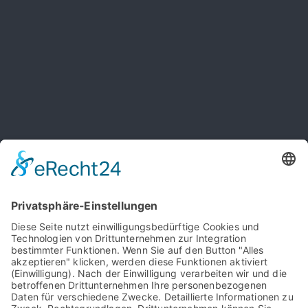
Vor­na­me
*
Nach­na­me
*