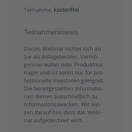
Teil­nah­me:
kos­ten­frei
Teil­nah­me­hin­weis
Die­ses Web­i­nar rich­tet sich an
Sie als Anla­ge­be­ra­ter, Ver­mö­
gens­ver­wal­ter oder Pro­dukt­ma­
na­ger und ist somit nur für pro­
fes­sio­nel­le Inves­to­ren geeig­net.
Die bereit­ge­stell­ten Infor­ma­tio­
nen die­nen aus­schließ­lich zu
Infor­ma­ti­ons­zwe­cken. Wir wei­
sen dar­auf hin, dass das Web­i­
nar auf­ge­zeich­net wird.