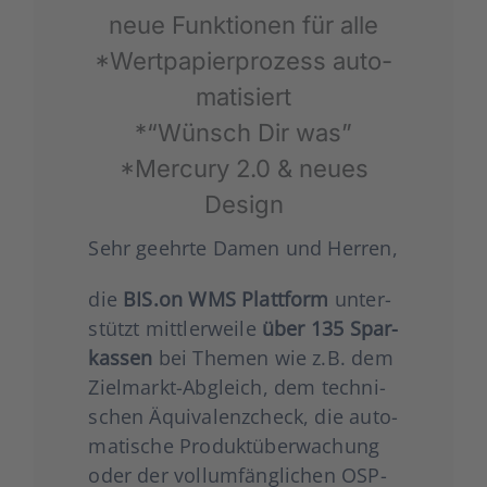
neue Funk­tio­nen für alle
*Wert­pa­pier­pro­zess auto­
ma­ti­siert
*“Wünsch Dir was”
*Mer­cu­ry 2.0 & neu­es
Design
Sehr geehr­te Damen und Her­ren,
die
BIS.on WMS Platt­form
unter­
stützt mitt­ler­wei­le
über 135 Spar­
kas­sen
bei The­men wie z.B. dem
Ziel­markt-Abgleich, dem tech­ni­
schen Äqui­va­lenz­check, die auto­
ma­ti­sche Pro­dukt­über­wa­chung
oder der voll­um­fäng­li­chen OSP-