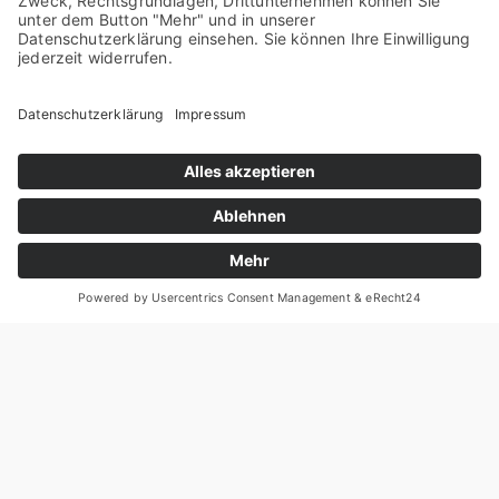
Insti­tu­ti­on
*
Posi­ti­on
*
E‑Mail
*