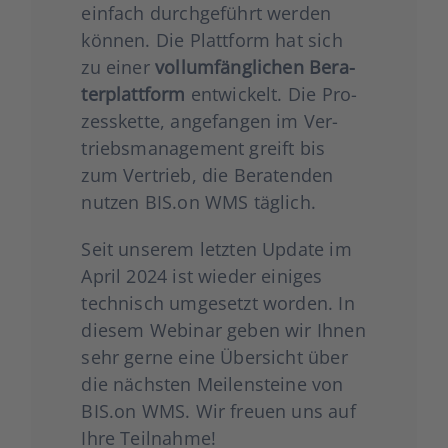
ein­fach durch­ge­führt wer­den
kön­nen. Die Platt­form hat sich
zu einer
voll­um­fäng­li­chen Bera­
ter­platt­form
ent­wi­ckelt. Die Pro­
zess­ket­te, ange­fan­gen im Ver­
triebs­ma­nage­ment greift bis
zum Ver­trieb, die Bera­ten­den
nut­zen BIS.on WMS täg­lich.
Seit unse­rem letz­ten Update im
April 2024 ist wie­der eini­ges
tech­nisch umge­setzt wor­den. In
die­sem Web­i­nar geben wir Ihnen
sehr ger­ne eine Über­sicht über
die nächs­ten Mei­len­stei­ne von
BIS.on WMS. Wir freu­en uns auf
Ihre Teil­nah­me!