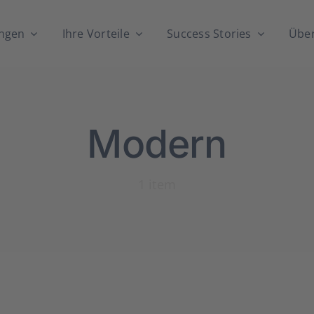
n­gen
Ihre Vor­tei­le
Suc­cess Sto­ries
Über
Modern
1 item