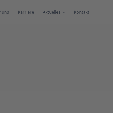
 uns
Kar­rie­re
Aktu­el­les
Kon­takt