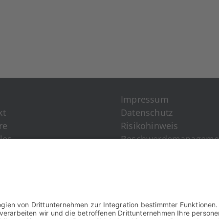
Impres­sum
kt
Daten­schutz
­re
Risi­ko­hin­weis
­les
Beschwer­de­ma­nage­me