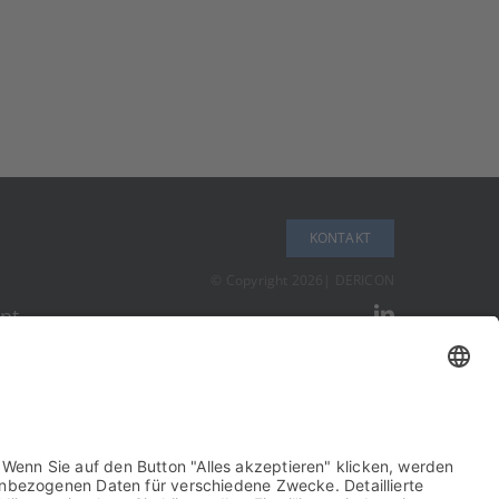
KON­TAKT
© Copy­right 2026| DERICON
nt