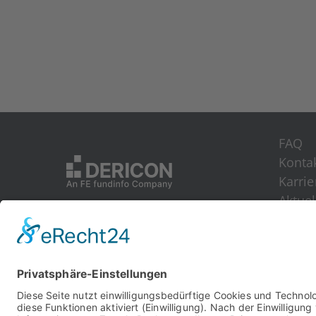
FAQ
Kon­ta
Kar­rie
Aktu­el