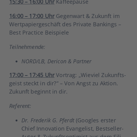
15:30 – 16:00 Uhr
Kaf­fee­pau­se
16:00 – 17:00 Uhr
Gegen­wart & Zukunft im
Wert­pa­pier­ge­schäft des Pri­va­te Ban­kings –
Best Prac­ti­ce Bei­spie­le
Teil­neh­men­de:
NORD/LB, Der­icon & Part­ner
17:00 – 17:45 Uhr
Vor­trag:
„Wie­viel Zukunfts­
geist steckt in dir?“ – Von Angst zu Akti­on.
Zukunft beginnt in dir.
Refe­rent:
Dr. Fre­de­rik G. Pferdt
(Goo­gles ers­ter
Chief Inno­va­ti­on Evan­ge­list, Best­sel­ler-
Autor & Zukunfts­op­ti­mist aus dem Sili­