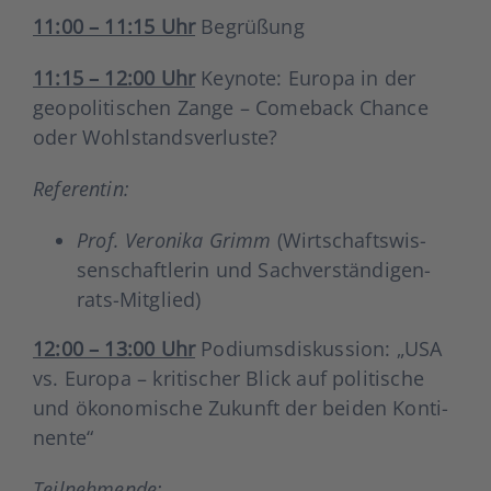
11:00 – 11:15 Uhr
Begrü­ßung
11:15 – 12:00 Uhr
Key­note: Euro­pa in der
geo­po­li­ti­schen Zan­ge – Come­back Chan­ce
oder Wohl­stands­ver­lus­te?
Refe­ren­tin:
Prof. Vero­ni­ka Grimm
(Wirt­schafts­wis­
sen­schaft­le­rin und Sach­ver­stän­di­gen­
rats-Mit­glied)
12:00 – 13:00 Uhr
Podi­ums­dis­kus­si­on: „USA
vs. Euro­pa – kri­ti­scher Blick auf poli­ti­sche
und öko­no­mi­sche Zukunft der bei­den Kon­ti­
nen­te“
Teil­neh­men­de: