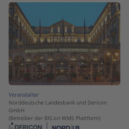
Ver­an­stal­ter
Nord­deut­sche Lan­des­bank und Der­icon
GmbH
(Betrei­ber der BIS.on WMS Platt­form)