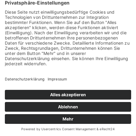
Micha­el Brö­cker
Jour­na­list