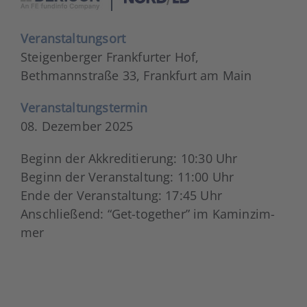
V
eran­stal­tungs­ort
Stei­gen­ber­ger Frank­fur­ter Hof,
Beth­mann­stra­ße 33,
Frank­furt am Main
Ver­an­stal­tungs­ter­min
08. Dezem­ber 2025
Beginn der Akkre­di­tie­rung: 10:30 Uhr
Beginn der Ver­an­stal­tung:
11:00
Uhr
Ende der Ver­an­stal­tung: 17:45 Uhr
Anschlie­ßend: “Get-tog­e­ther” im Kamin­zim­
mer