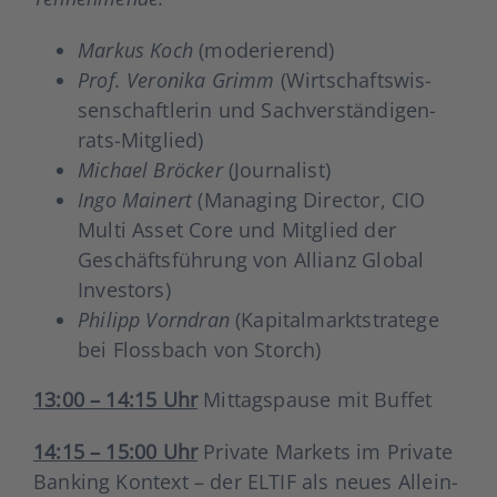
Mar­kus Koch
(mode­rie­rend)
Prof. Vero­ni­ka Grimm
(Wirt­schafts­wis­
sen­schaft­le­rin und Sach­ver­stän­di­gen­
rats-Mit­glied)
Micha­el Brö­cker
(Jour­na­list)
Ingo Main­ert
(Mana­ging Direc­tor, CIO
Mul­ti Asset Core und Mit­glied der
Geschäfts­füh­rung von Alli­anz Glo­bal
Inves­tors)
Phil­ipp Vorn­dran
(Kapi­tal­markt­stra­te­ge
bei Floss­bach von Storch)
13:00 – 14:15 Uhr
Mit­tags­pau­se mit Buf­fet
14:15 – 15:00 Uhr
Pri­va­te Mar­kets im Pri­va­te
Ban­king Kon­text – der ELTIF als neu­es Allein­