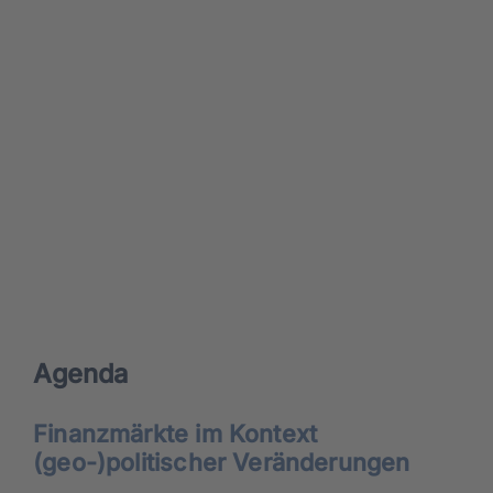
Agen­da
Finanz­märk­te im Kon­text
(geo-)politischer Ver­än­de­run­gen