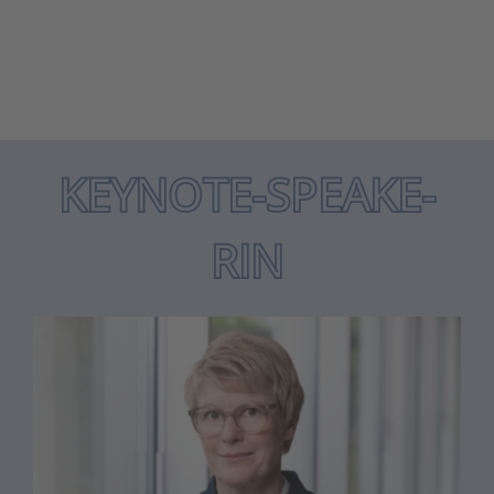
KEY­NOTE-SPEA­KE­
RIN