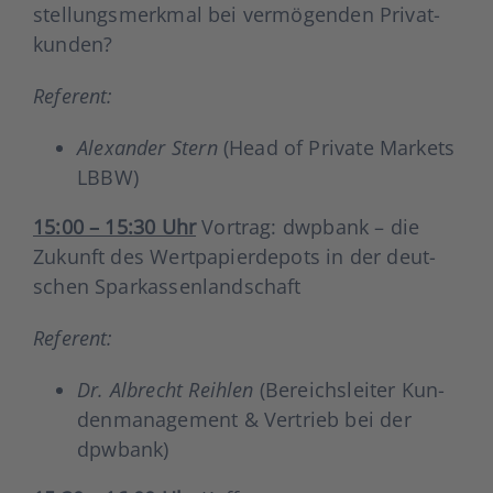
stel­lungs­merk­mal bei ver­mö­gen­den Pri­vat­
kun­den?
Refe­rent:
Alex­an­der Stern
(Head of Pri­va­te Mar­kets
LBBW)
15:00 – 15:30 Uhr
Vor­trag: dwp­bank – die
Zukunft des Wert­pa­pier­de­pots in der deut­
schen Spar­kas­sen­land­schaft
Refe­rent:
Dr. Albrecht Reih­len
(Bereichs­lei­ter Kun­
den­ma­nage­ment & Ver­trieb bei der
dpw­bank)