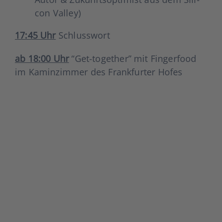
con Val­ley)
17:45 Uhr
Schluss­wort
ab 18:00 Uhr
“Get-tog­e­ther” mit Fin­ger­food
im Kamin­zim­mer des Frank­fur­ter Hofes