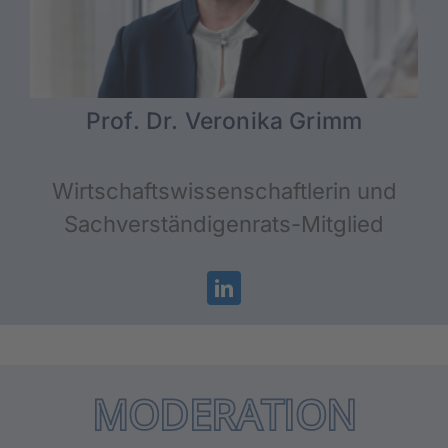
Prof. Dr. Vero­ni­ka Grimm
Wirt­schafts­wis­sen­schaft­le­rin und
Sach­ver­stän­di­gen­rats-Mit­glied
MODE­RA­TI­ON