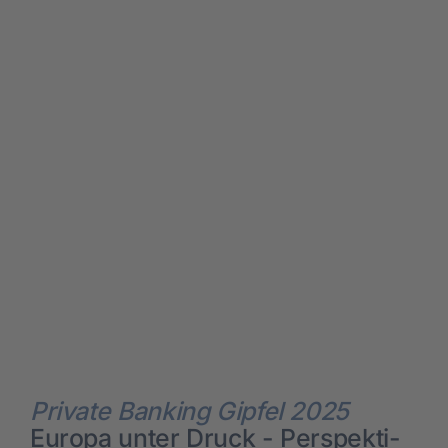
Pri­va­te Ban­king Gip­fel 2025
Euro­pa unter Druck -
Per­spek­ti­