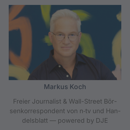
Mar­kus Koch
Frei­er Jour­na­list & Wall-Street Bör­
sen­kor­re­spon­dent von n‑tv und Han­
dels­blatt — powered by DJE