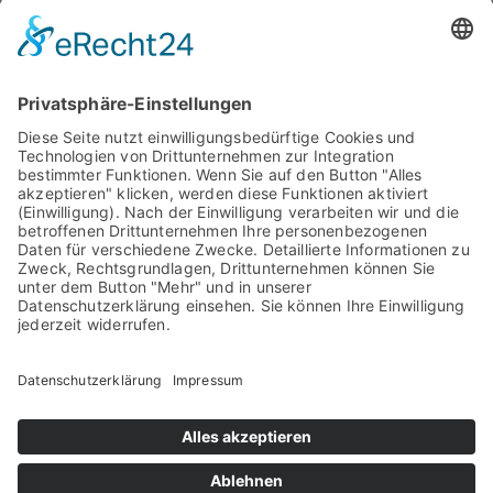
Prozesse automatisieren
Categories:
FAQ
Kon­takt
Kar­rie­re
Aktu­el­les