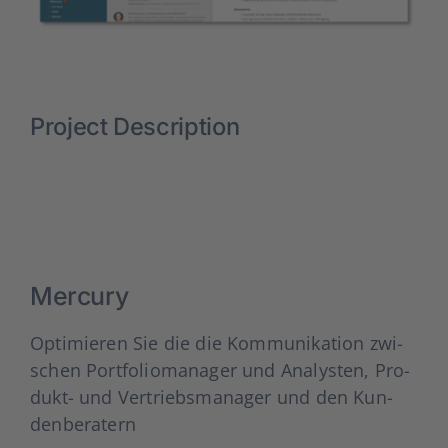
Über uns
Kar­rie­re
Project Description
Aktu­el­les
Kon­takt
Mer­cu­ry
Opti­mie­ren Sie die die Kom­mu­ni­ka­ti­on zwi­
schen Port­fo­lio­ma­na­ger und Ana­lys­ten, Pro­
dukt- und Ver­triebs­ma­na­ger und den Kun­
den­be­ra­tern