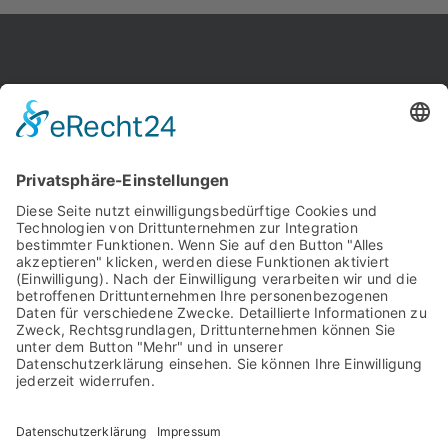
Kar­rie­re
Aktu­el­les
Kon­takt
FAQ
Kon­takt
Kar­rie­re
Aktu­el­les
Impres­sum
Daten­schutz
Risi­ko­hin­weis
Beschwer­de­ma­nage­ment